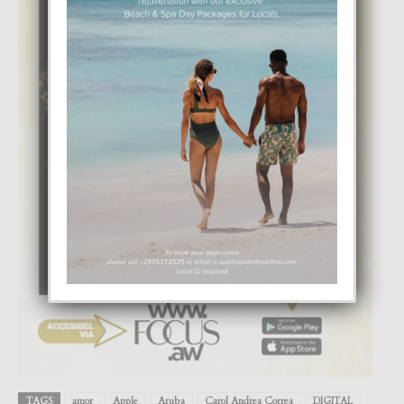
TAGS
amor
Apple
Aruba
Carol Andrea Correa
DIGITAL