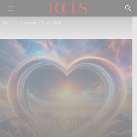
Home
Magazine
News Flash
Magazine
News Flash
FEBRUARI TA E PORTAL
SAGRADO DI E ENERGIA DI
AMOR