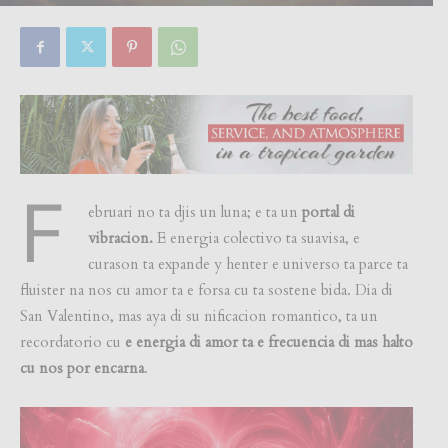
By
Focus Magazine
-
0
11 February, 2026
F
ebruari no ta djis un luna; e ta un
portal di
vibracion.
E energia colectivo ta suavisa, e
curason ta expande y henter e universo ta parce ta
fluister na nos cu amor ta e forsa cu ta sostene bida. Dia di
San Valentino, mas aya di su nificacion romantico, ta un
recordatorio cu
e energia di amor ta e frecuencia di mas halto
cu nos por encarna
.