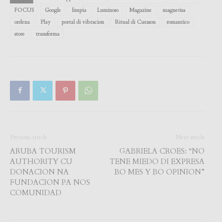
FOCUS
Google
limpia
Luminoso
Magazine
magnetisa
ordena
Play
portal di vibracion
Ritual di Curason
romantico
store
transforma
Previous article
Next article
ARUBA TOURISM
GABRIELA CROES: “NO
AUTHORITY CU
TENE MIEDO DI EXPRESA
DONACION NA
BO MES Y BO OPINION”
FUNDACION PA NOS
COMUNIDAD