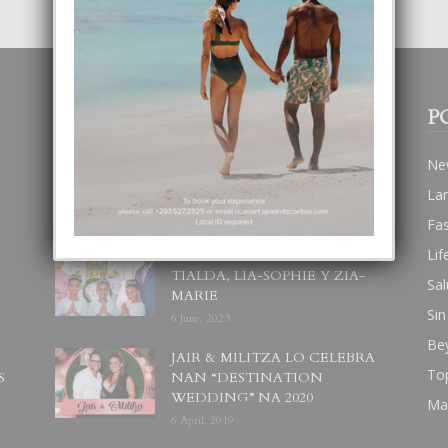
POPULAR POSTS
P
BODA MANSUR
Ne
3 December, 2019
La
Fa
Lif
UN DIA INOLVIDABEL PA
TIALDA, LIA-SOPHIE Y ZIA-
Sal
MARIE
Sin
6 June, 2023
Be
JAIR & MILITZA LO CELEBRA
To
S
NAN “DESTINATION
WEDDING” NA 2020
Ma
6 April, 2019