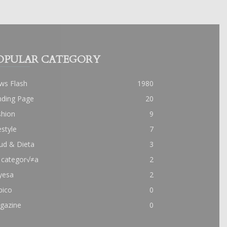
OPULAR CATEGORY
ws Flash
1980
nding Page
20
shion
9
estyle
7
ud & Dieta
3
 categor√≠a
2
yesa
2
pico
0
gazine
0