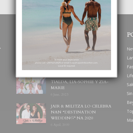
POPULAR POSTS
P
A
BODA MANSUR
Ne
3 December, 2019
La
Fa
Lif
UN DIA INOLVIDABEL PA
TIALDA, LIA-SOPHIE Y ZIA-
Sal
MARIE
Sin
6 June, 2023
Be
JAIR & MILITZA LO CELEBRA
To
NAN “DESTINATION
WEDDING” NA 2020
Ma
6 April, 2019