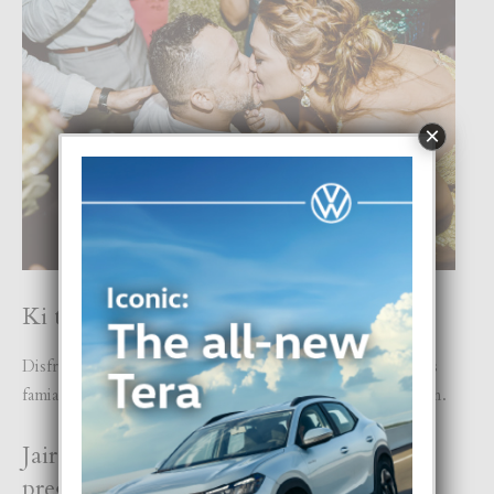
×
Ki ta boso pasatempo preferi?
Disfruta otro su compania na nos cas, cu nos yiunan y nos
famia. Y tambe comparti e ratonan social cu nos amistadnan.
Jair con a surgi e idea pa ‘pop up’ e
pregunta na Medellin?