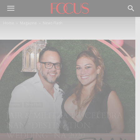
Home
Magazine
News Flash
Magazine
News Flash
JAIR & MILITZA LO CELEBRA
NAN “DESTINATION
WEDDING” NA 2020