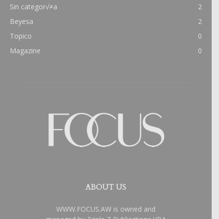
Sin categor√≠a
2
Beyesa
2
Topico
0
Magazine
0
ABOUT US
WWW.FOCUS.AW is owned and