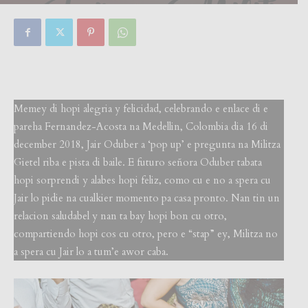
By
Focus Magazine
-
0
6 April, 2019
Memey di hopi alegria y felicidad, celebrando e enlace di e
pareha Fernandez-Acosta na Medellin, Colombia dia 16 di
december 2018, Jair Oduber a ‘pop up’ e pregunta na Militza
Gietel riba e pista di baile. E futuro señora Oduber tabata
hopi sorprendi y alabes hopi feliz, como cu e no a spera cu
Jair lo pidie na cualkier momento pa casa pronto. Nan tin un
relacion saludabel y nan ta bay hopi bon cu otro,
compartiendo hopi cos cu otro, pero e “stap” ey, Militza no
a spera cu Jair lo a tum’e awor caba.