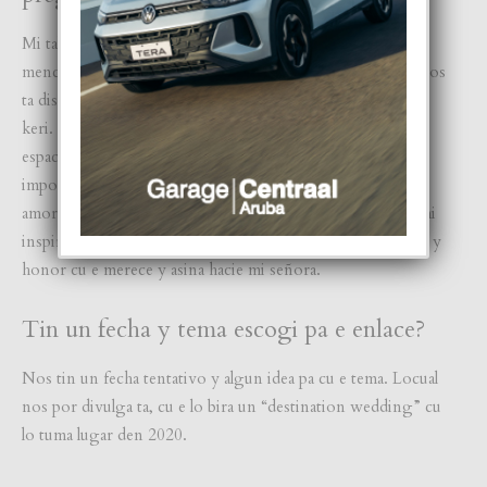
Mi tabata cana cu e idea aki pa un tempo caba. Manera
menciona nos ta click hopi bon cu otro como persona y nos
ta disfruta pasa tempo hunto, compartiendo cu nos sernan
keri. Militza ta un persona comprensivo y ta duna mi e
espacio pa mi ta mi mes den e relacion. Locual ta hopi
importante pa mi como persona. Na Medellin, celebrando
amor y amistad cu varios persona yega na nos, mi a sinti mi
inspira y cla pa “pop the question” dunando Militza e balor y
honor cu e merece y asina hacie mi señora.
Tin un fecha y tema escogi pa e enlace?
Nos tin un fecha tentativo y algun idea pa cu e tema. Locual
nos por divulga ta, cu e lo bira un “destination wedding” cu
lo tuma lugar den 2020.