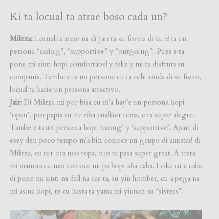
Ki ta locual ta atrae boso cada un?
Militza:
Locual ta atrae mi di Jair ta su forma di ta. E ta un
persona “caring”, “supportive” y “outgoing”. Pues e ta
pone mi sinti hopi comfortabel y feliz y mi ta disfruta su
compania. Tambe e ta un persona cu ta echt cuida di su fisico,
locual ta hacie un persona atractivo.
Jair:
Di Militza mi por bisa cu m’a hay’e un persona hopi
‘open’, por papia cu ne riba cualkier tema, e ta super alegre.
Tambe e ta un persona hopi ‘caring’ y ‘supportive’. Apart di
esey den poco tempo m’a bin conoce un grupo di amistad di
Militza, cu tur ora nos topa, nos ta pasa super great. A trata
mi manera cu nan conoce mi pa hopi aña caba. Loke cu a caba
di pone mi sinti mi full na cas ta, su yiu homber, cu a pega na
mi asina hopi, te cu hasta ta yama mi yiunan su “sisters”.