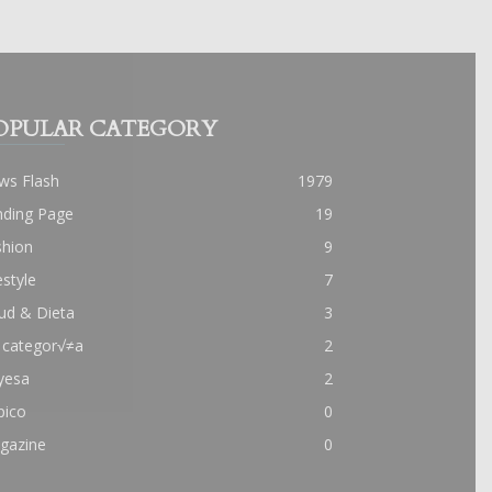
OPULAR CATEGORY
ws Flash
1979
nding Page
19
shion
9
estyle
7
ud & Dieta
3
 categor√≠a
2
yesa
2
pico
0
gazine
0