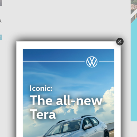
R
0
×