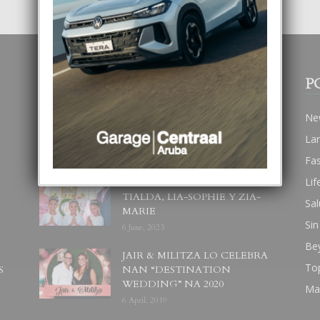
POPULAR POSTS
P
BODA MANSUR
Ne
3 December, 2019
La
Fa
Lif
UN DIA INOLVIDABEL PA
TIALDA, LIA-SOPHIE Y ZIA-
Sal
MARIE
Sin
6 June, 2023
Be
JAIR & MILITZA LO CELEBRA
To
S
NAN “DESTINATION
WEDDING” NA 2020
Ma
6 April, 2019