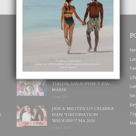
POPULAR POSTS
P
BODA MANSUR
Ne
3 December, 2019
La
Fa
Lif
UN DIA INOLVIDABEL PA
TIALDA, LIA-SOPHIE Y ZIA-
Sal
MARIE
Sin
6 June, 2023
Be
JAIR & MILITZA LO CELEBRA
To
S
NAN “DESTINATION
WEDDING” NA 2020
Ma
6 April, 2019