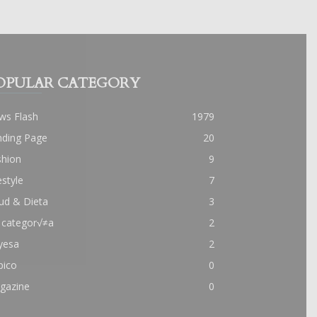
OPULAR CATEGORY
ws Flash
1979
nding Page
20
shion
9
estyle
7
ud & Dieta
3
 categor√≠a
2
yesa
2
pico
0
gazine
0