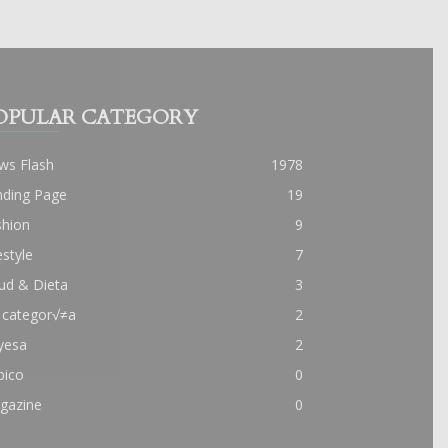
OPULAR CATEGORY
ws Flash
1978
nding Page
19
shion
9
estyle
7
ud & Dieta
3
 categor√≠a
2
yesa
2
pico
0
gazine
0