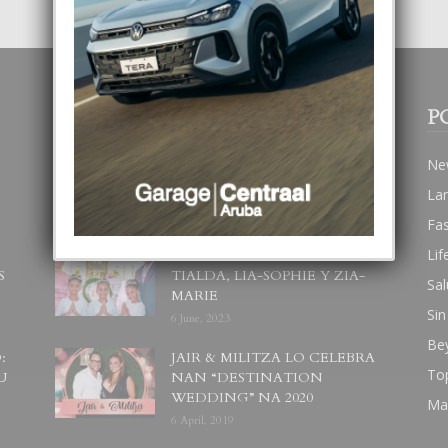
POPULAR POSTS
P
BODA MANSUR
Ne
3 December, 2019
La
Fa
Lif
UN DIA INOLVIDABEL PA
S
TIALDA, LIA-SOPHIE Y ZIA-
Sal
MARIE
Sin
6 June, 2023
Be
:
JAIR & MILITZA LO CELEBRA
To
U
NAN “DESTINATION
WEDDING” NA 2020
Ma
6 April, 2019