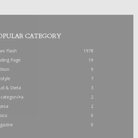
OPULAR CATEGORY
ws Flash
1978
nding Page
19
shion
9
estyle
7
ud & Dieta
3
 categor√≠a
2
yesa
2
pico
0
gazine
0