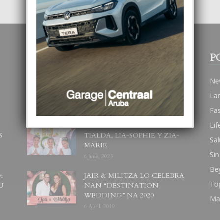
POPULAR POSTS
P
BODA MANSUR
Ne
3 December, 2019
La
Fa
Lif
UN DIA INOLVIDABEL PA
S
TIALDA, LIA-SOPHIE Y ZIA-
Sal
MARIE
Sin
6 June, 2023
Be
:
JAIR & MILITZA LO CELEBRA
To
U
NAN “DESTINATION
WEDDING” NA 2020
Ma
6 April, 2019