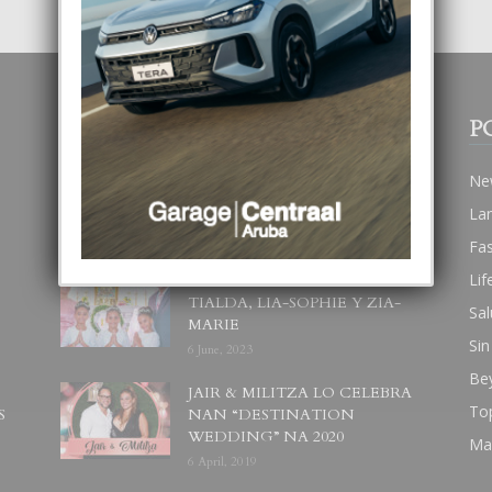
POPULAR POSTS
P
BODA MANSUR
Ne
3 December, 2019
La
Fa
Lif
UN DIA INOLVIDABEL PA
TIALDA, LIA-SOPHIE Y ZIA-
Sal
MARIE
Sin
6 June, 2023
Be
JAIR & MILITZA LO CELEBRA
To
S
NAN “DESTINATION
WEDDING” NA 2020
Ma
6 April, 2019