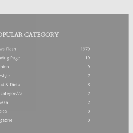
OPULAR CATEGORY
ws Flash
1979
nding Page
19
shion
9
estyle
7
ud & Dieta
3
 categor√≠a
2
yesa
2
pico
0
gazine
0