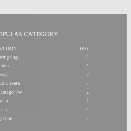
OPULAR CATEGORY
ws Flash
1979
nding Page
19
shion
9
estyle
7
ud & Dieta
3
 categor√≠a
2
yesa
2
pico
0
gazine
0