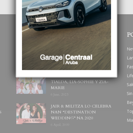
POPULAR POSTS
P
BODA MANSUR
Ne
3 December, 2019
La
Fa
Lif
UN DIA INOLVIDABEL PA
TIALDA, LIA-SOPHIE Y ZIA-
Sal
MARIE
Sin
6 June, 2023
Be
JAIR & MILITZA LO CELEBRA
To
S
NAN “DESTINATION
WEDDING” NA 2020
Ma
6 April, 2019