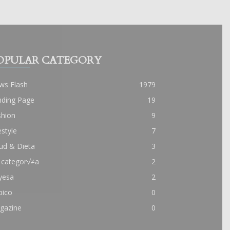
OPULAR CATEGORY
ws Flash
1979
nding Page
19
shion
9
estyle
7
ud & Dieta
3
 categor√≠a
2
yesa
2
pico
0
gazine
0