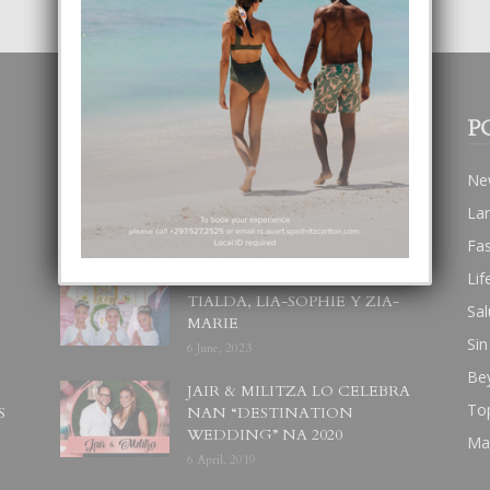
POPULAR POSTS
P
BODA MANSUR
Ne
3 December, 2019
La
Fa
Lif
UN DIA INOLVIDABEL PA
TIALDA, LIA-SOPHIE Y ZIA-
Sal
MARIE
Sin
6 June, 2023
Be
JAIR & MILITZA LO CELEBRA
To
S
NAN “DESTINATION
WEDDING” NA 2020
Ma
6 April, 2019