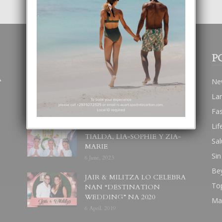
POPULAR POSTS
P
A
BODA MANSUR
Ne
3 December, 2019
La
Fa
Lif
UN DIA INOLVIDABEL PA
TIALDA, LIA-SOPHIE Y ZIA-
Sal
MARIE
Sin
6 June, 2023
Be
JAIR & MILITZA LO CELEBRA
To
NAN “DESTINATION
WEDDING” NA 2020
Ma
6 April, 2019