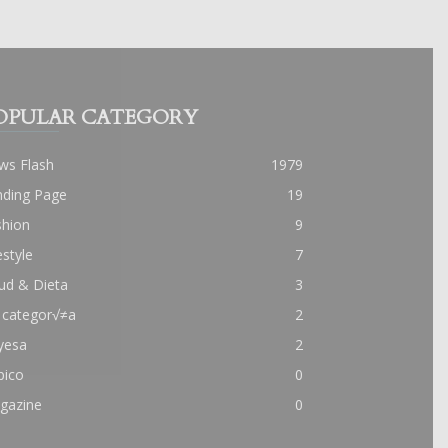
OPULAR CATEGORY
ws Flash
1979
nding Page
19
shion
9
estyle
7
ud & Dieta
3
 categor√≠a
2
yesa
2
pico
0
gazine
0