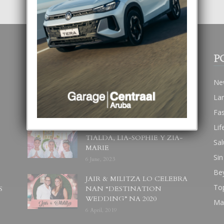
POPULAR POSTS
P
BODA MANSUR
Ne
3 December, 2019
La
Fa
Lif
UN DIA INOLVIDABEL PA
TIALDA, LIA-SOPHIE Y ZIA-
Sal
MARIE
Sin
6 June, 2023
Be
JAIR & MILITZA LO CELEBRA
To
S
NAN “DESTINATION
WEDDING” NA 2020
Ma
6 April, 2019