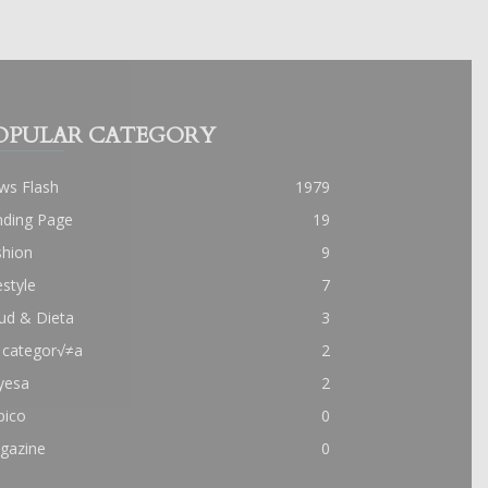
OPULAR CATEGORY
ws Flash
1979
nding Page
19
shion
9
estyle
7
ud & Dieta
3
 categor√≠a
2
yesa
2
pico
0
gazine
0