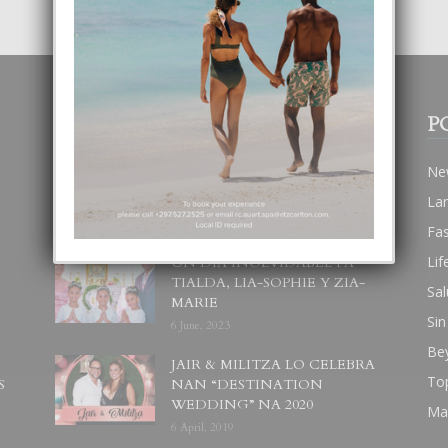
POPULAR POSTS
P
BODA MANSUR
Ne
3 December, 2019
La
Fa
Lif
UN DIA INOLVIDABEL PA
TIALDA, LIA-SOPHIE Y ZIA-
Sal
MARIE
Sin
6 June, 2023
Be
JAIR & MILITZA LO CELEBRA
To
S
NAN “DESTINATION
WEDDING” NA 2020
Ma
6 April, 2019