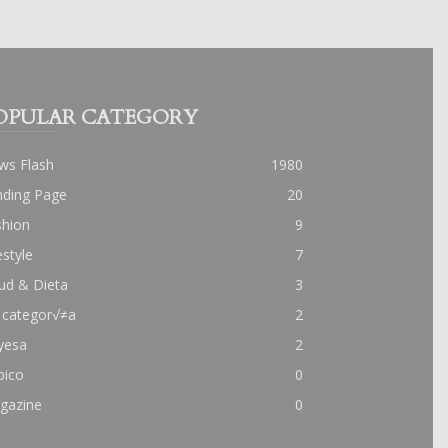
OPULAR CATEGORY
ws Flash
1980
nding Page
20
shion
9
estyle
7
ud & Dieta
3
 categor√≠a
2
yesa
2
pico
0
gazine
0