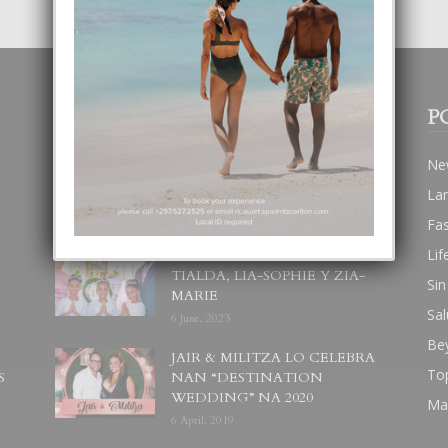
POPULAR POSTS
P
BODA MANSUR
Ne
3 December, 2019
La
Fa
Lif
UN DIA INOLVIDABEL PA
TIALDA, LIA-SOPHIE Y ZIA-
Sin
MARIE
Sal
6 June, 2023
Be
JAIR & MILITZA LO CELEBRA
To
S
NAN “DESTINATION
WEDDING” NA 2020
Ma
6 April, 2019