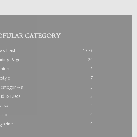
OPULAR CATEGORY
ws Flash
1979
nding Page
20
shion
9
estyle
7
 categor√≠a
3
ud & Dieta
3
yesa
2
pico
0
gazine
0