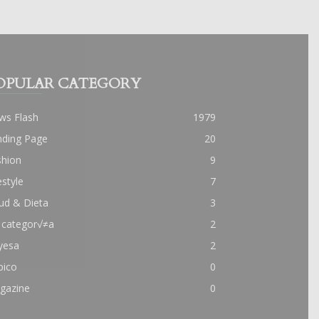
OPULAR CATEGORY
ws Flash
1979
nding Page
20
shion
9
estyle
7
ud & Dieta
3
 categor√≠a
2
yesa
2
pico
0
gazine
0