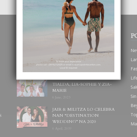
POPULAR POSTS
P
BODA MANSUR
Ne
3 December, 2019
La
Fa
Lif
UN DIA INOLVIDABEL PA
TIALDA, LIA-SOPHIE Y ZIA-
Sal
MARIE
Sin
6 June, 2023
Be
JAIR & MILITZA LO CELEBRA
To
S
NAN “DESTINATION
WEDDING” NA 2020
Ma
6 April, 2019