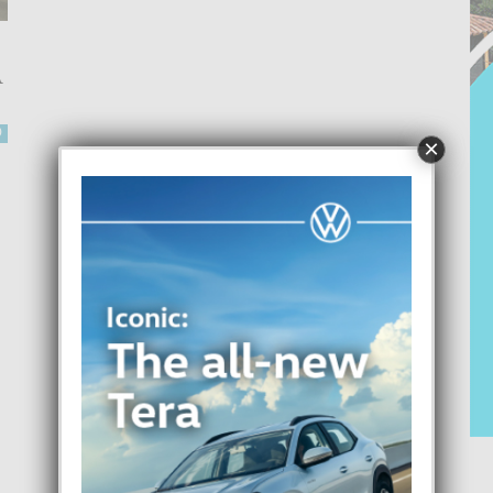
A
0
×