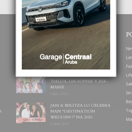
POPULAR POSTS
P
BODA MANSUR
Ne
3 December, 2019
La
Fa
Lif
UN DIA INOLVIDABEL PA
TIALDA, LIA-SOPHIE Y ZIA-
Sal
MARIE
Sin
6 June, 2023
Be
JAIR & MILITZA LO CELEBRA
To
S
NAN “DESTINATION
WEDDING” NA 2020
Ma
6 April, 2019