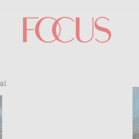
Focus
al