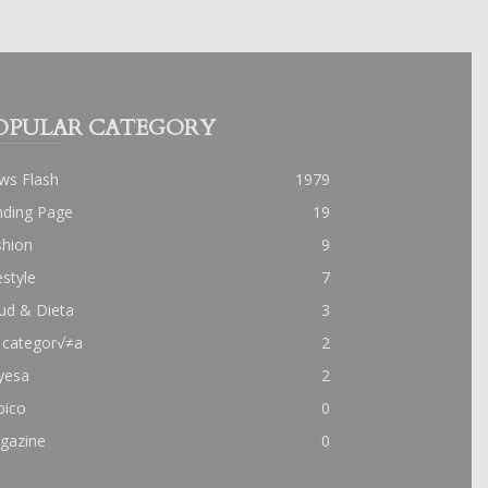
OPULAR CATEGORY
ws Flash
1979
nding Page
19
shion
9
estyle
7
ud & Dieta
3
 categor√≠a
2
yesa
2
pico
0
gazine
0