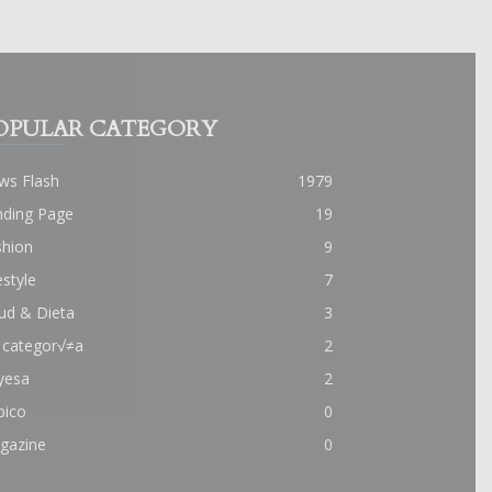
OPULAR CATEGORY
ws Flash
1979
nding Page
19
shion
9
estyle
7
ud & Dieta
3
 categor√≠a
2
yesa
2
pico
0
gazine
0