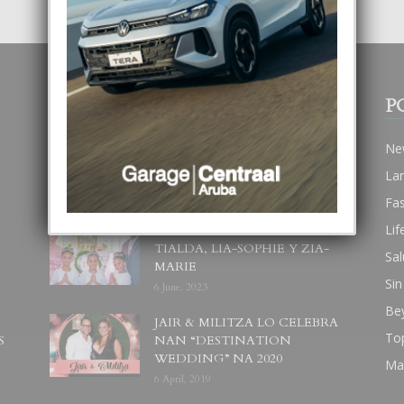
POPULAR POSTS
P
BODA MANSUR
Ne
3 December, 2019
La
Fa
Lif
UN DIA INOLVIDABEL PA
TIALDA, LIA-SOPHIE Y ZIA-
Sal
MARIE
Sin
6 June, 2023
Be
JAIR & MILITZA LO CELEBRA
To
S
NAN “DESTINATION
WEDDING” NA 2020
Ma
6 April, 2019