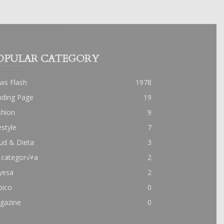
OPULAR CATEGORY
ws Flash
1978
nding Page
19
shion
9
estyle
7
ud & Dieta
3
 categor√≠a
2
yesa
2
pico
0
gazine
0