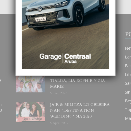
POPULAR POSTS
P
BODA MANSUR
Ne
3 December, 2019
La
Fa
Lif
UN DIA INOLVIDABEL PA
S
TIALDA, LIA-SOPHIE Y ZIA-
Sal
MARIE
Sin
6 June, 2023
Be
:
JAIR & MILITZA LO CELEBRA
To
U
NAN “DESTINATION
WEDDING” NA 2020
Ma
6 April, 2019