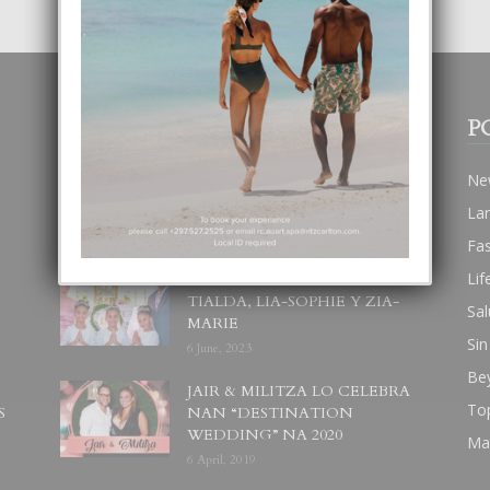
POPULAR POSTS
P
BODA MANSUR
Ne
3 December, 2019
La
Fa
Lif
UN DIA INOLVIDABEL PA
TIALDA, LIA-SOPHIE Y ZIA-
Sal
MARIE
Sin
6 June, 2023
Be
JAIR & MILITZA LO CELEBRA
To
S
NAN “DESTINATION
WEDDING” NA 2020
Ma
6 April, 2019