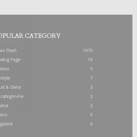
OPULAR CATEGORY
ws Flash
1979
nding Page
19
shion
9
estyle
7
ud & Dieta
3
 categor√≠a
2
yesa
2
pico
0
gazine
0