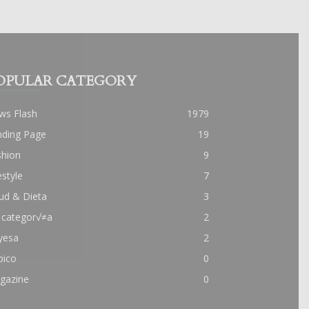
OPULAR CATEGORY
ws Flash
1979
nding Page
19
shion
9
estyle
7
ud & Dieta
3
 categor√≠a
2
yesa
2
pico
0
gazine
0