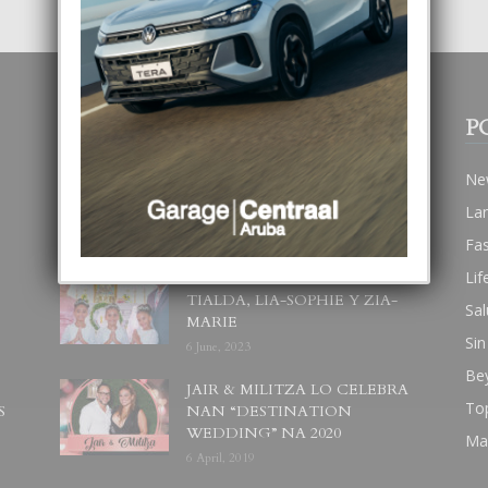
POPULAR POSTS
P
BODA MANSUR
Ne
3 December, 2019
La
Fa
Lif
UN DIA INOLVIDABEL PA
TIALDA, LIA-SOPHIE Y ZIA-
Sal
MARIE
Sin
6 June, 2023
Be
JAIR & MILITZA LO CELEBRA
To
S
NAN “DESTINATION
WEDDING” NA 2020
Ma
6 April, 2019