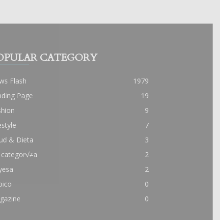
OPULAR CATEGORY
ws Flash
1979
nding Page
19
shion
9
estyle
7
ud & Dieta
3
 categor√≠a
2
yesa
2
pico
0
gazine
0