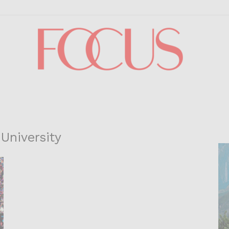
Focus
University