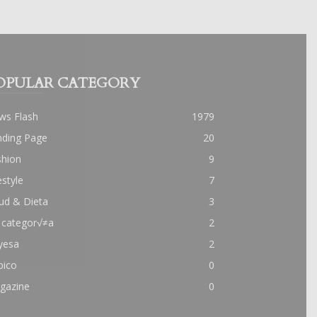
OPULAR CATEGORY
ws Flash
1979
nding Page
20
shion
9
estyle
7
ud & Dieta
3
 categor√≠a
2
yesa
2
pico
0
gazine
0