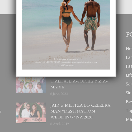
POPULAR POSTS
P
BODA MANSUR
Ne
3 December, 2019
La
Fa
Lif
UN DIA INOLVIDABEL PA
TIALDA, LIA-SOPHIE Y ZIA-
Sal
MARIE
Sin
6 June, 2023
Be
JAIR & MILITZA LO CELEBRA
To
S
NAN “DESTINATION
WEDDING” NA 2020
Ma
6 April, 2019