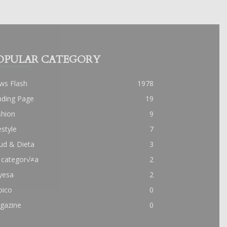
OPULAR CATEGORY
ws Flash
1978
nding Page
19
shion
9
estyle
7
ud & Dieta
3
 categor√≠a
2
yesa
2
pico
0
gazine
0