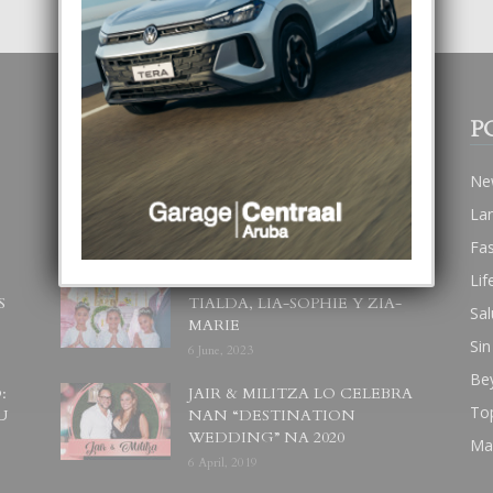
POPULAR POSTS
P
BODA MANSUR
Ne
3 December, 2019
La
Fa
Lif
UN DIA INOLVIDABEL PA
S
TIALDA, LIA-SOPHIE Y ZIA-
Sal
MARIE
Sin
6 June, 2023
Be
:
JAIR & MILITZA LO CELEBRA
To
U
NAN “DESTINATION
WEDDING” NA 2020
Ma
6 April, 2019