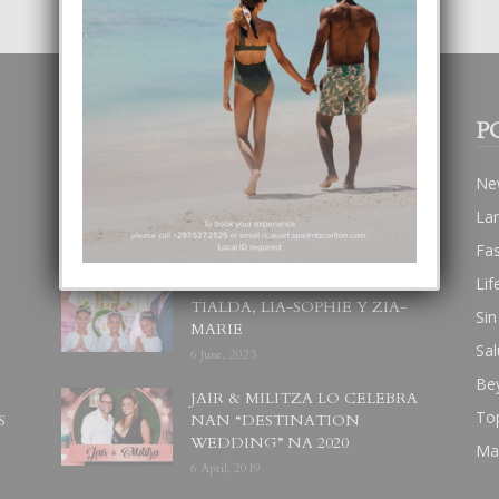
POPULAR POSTS
P
BODA MANSUR
Ne
3 December, 2019
La
Fa
Lif
UN DIA INOLVIDABEL PA
TIALDA, LIA-SOPHIE Y ZIA-
Sin
MARIE
Sal
6 June, 2023
Be
JAIR & MILITZA LO CELEBRA
To
S
NAN “DESTINATION
WEDDING” NA 2020
Ma
6 April, 2019