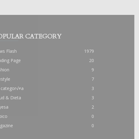
OPULAR CATEGORY
ws Flash
1979
nding Page
20
shion
9
estyle
7
 categor√≠a
3
ud & Dieta
3
yesa
2
pico
0
gazine
0