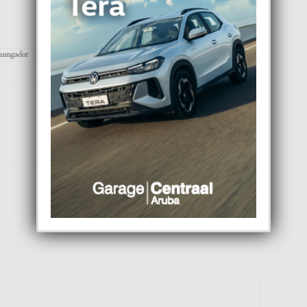
hungador
Jayroy
oficial
revista
Next article
Dedicacion na nos Tatanan