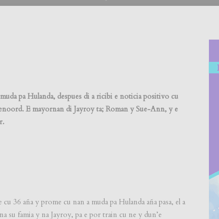
muda pa Hulanda, despues di a ricibi e noticia positivo cu
eyenoord. E mayornan di Jayroy ta; Roman y Sue-Ann, y e
r.
e cu 36 aña y prome cu nan a muda pa Hulanda aña pasa, el a
 na su famia y na Jayroy, pa e por train cu ne y dun’e