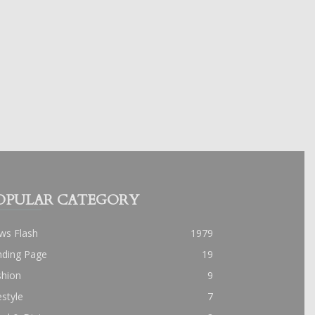
OPULAR CATEGORY
ws Flash
1979
nding Page
19
shion
9
estyle
7