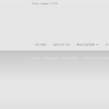
Friday, August 7, 2026
HOME
ABOUT US
MAGAZINE
F
Home
Magazine
News Flash
E DECISION DI FAM