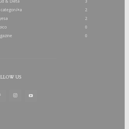
ud & Dieta
3
 categor√≠a
2
yesa
2
pico
0
gazine
0
LLOW US