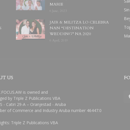
Sal
MARIE
Sin
6 June, 2023
Be
JAIR & MILITZA LO CELEBRA
To
S
NAN “DESTINATION
WEDDING” NA 2020
Ma
6 April, 2019
UT US
FO
FOCUS.AW is owned and
ed by Triple Z Publications VBA
 - Catiri 29-A – Oranjestad - Aruba
er of Commerce and Industry Aruba number 46447.0
ights: Triple Z Publications VBA