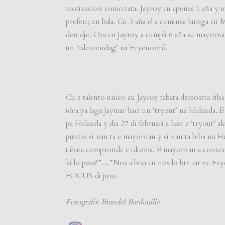
motivacion como tata. Jayroy cu apenas 1 aña y m
preferi; un bala. Cu 3 aña el a cuminsa hunga cu 
den dje. Ora cu Jayroy a cumpli 6 aña su mayornan
un ‘talentendag’ na Feyenoord.
Cu e talento unico cu Jayroy tabata demostra riba
idea pa laga Jaymar haci un ‘tryout’ na Hulanda. E 
pa Hulanda y dia 27 di februari a haci e ‘tryout’ a
puntra si nan ta e mayornan y si nan ta biba na 
tabata compronde e idioma. E mayornan a contesta
ki lo pasa?”…”Nos a bisa cu nos lo bin cu ne Fe
FOCUS di juni.
Fotografo: Brandel Bardouille