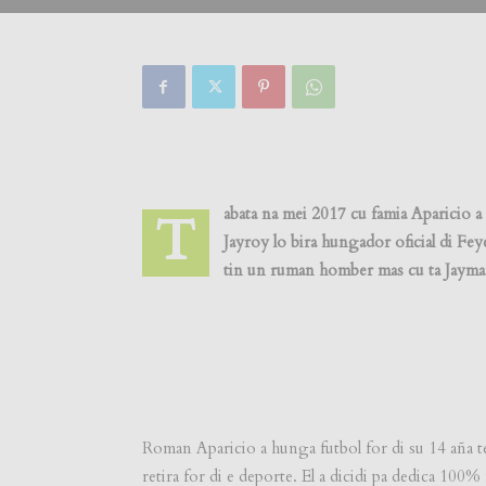
abata na mei 2017 cu famia Aparicio a 
T
Jayroy lo bira hungador oficial di F
tin un ruman homber mas cu ta Jayma
Roman Aparicio a hunga futbol for di su 14 aña t
retira for di e deporte. El a dicidi pa dedica 100%