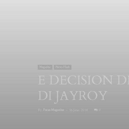
Magazine
News Flash
E DECISION D
DI JAYROY
By
Focus Magazine
-
0
16 June, 2018