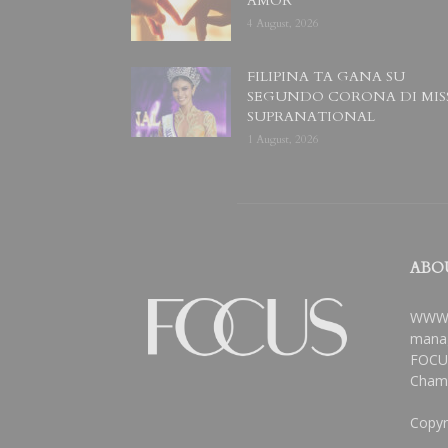
AMOR
4 August, 2026
FILIPINA TA GANA SU
SEGUNDO CORONA DI MIS
SUPRANATIONAL
1 August, 2026
ABO
WWW.
manag
FOCUS
Chamb
Copyr