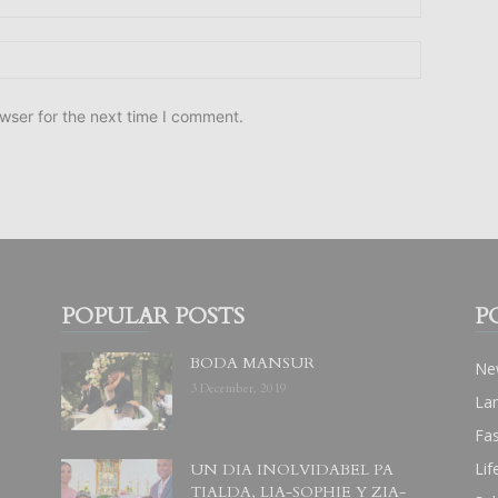
wser for the next time I comment.
POPULAR POSTS
P
BODA MANSUR
Ne
3 December, 2019
La
Fa
Lif
UN DIA INOLVIDABEL PA
TIALDA, LIA-SOPHIE Y ZIA-