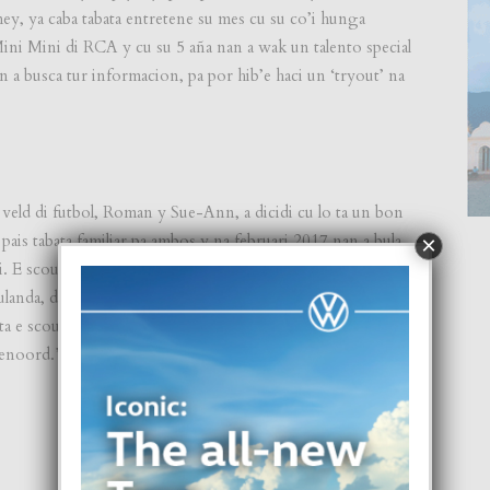
ey, ya caba tabata entretene su mes cu su co’i hunga
Mini Mini di RCA y cu su 5 aña nan a wak un talento special
 a busca tur informacion, pa por hib’e haci un ‘tryout’ na
 veld di futbol, Roman y Sue-Ann, a dicidi cu lo ta un bon
pais tabata familiar pa ambos y na februari 2017 nan a bula
×
ki. E scoutnan a keda encanta Jayroy y a acerca nan na liña y
Hulanda, door cu nan a wak cu Jayroy, e momento ey, no
 e scout cu: “No”, y el a puntra nan: “Si nos tuma Jayroy
yenoord.” … Lesa e entrevista completo den revista