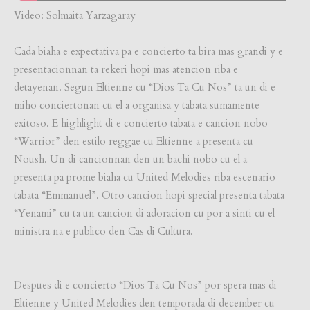
Video: Solmaita Yarzagaray
Cada biaha e expectativa pa e concierto ta bira mas grandi y e
presentacionnan ta rekeri hopi mas atencion riba e
detayenan. Segun Eltienne cu “Dios Ta Cu Nos” ta un di e
miho conciertonan cu el a organisa y tabata sumamente
exitoso. E highlight di e concierto tabata e cancion nobo
“Warrior” den estilo reggae cu Eltienne a presenta cu
Noush. Un di cancionnan den un bachi nobo cu el a
presenta pa prome biaha cu United Melodies riba escenario
tabata “Emmanuel”. Otro cancion hopi special presenta tabata
“Yenami” cu ta un cancion di adoracion cu por a sinti cu el
ministra na e publico den Cas di Cultura.
Despues di e concierto “Dios Ta Cu Nos” por spera mas di
Eltienne y United Melodies den temporada di december cu