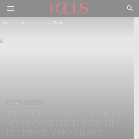
Home
Magazine
News Flash
Magazine
News Flash
‘DIOS TA CU NOS” TA UN DI E
MIHO CONCIERTONAN DI
ELTIENNE YARZAGARY