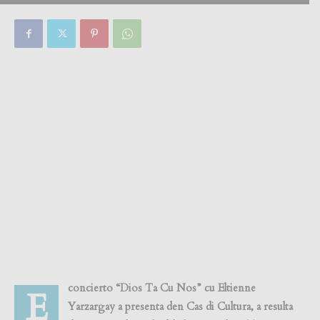
By
Focus Magazine
-
0
27 August, 2018
concierto “Dios Ta Cu Nos” cu Eltienne
E
Yarzargay a presenta den Cas di Cultura, a resulta