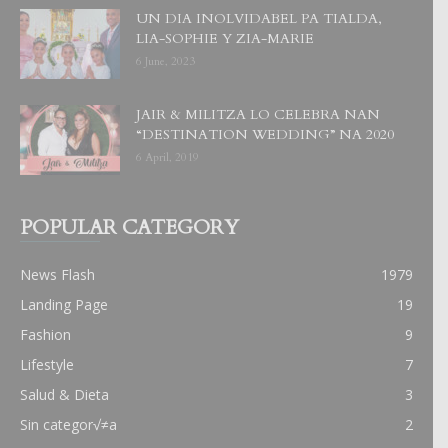
UN DIA INOLVIDABEL PA TIALDA,
LIA-SOPHIE Y ZIA-MARIE
6 June, 2023
JAIR & MILITZA LO CELEBRA NAN
“DESTINATION WEDDING” NA 2020
6 April, 2019
POPULAR CATEGORY
News Flash
1979
Landing Page
19
Fashion
9
Lifestyle
7
Salud & Dieta
3
Sin categor√≠a
2