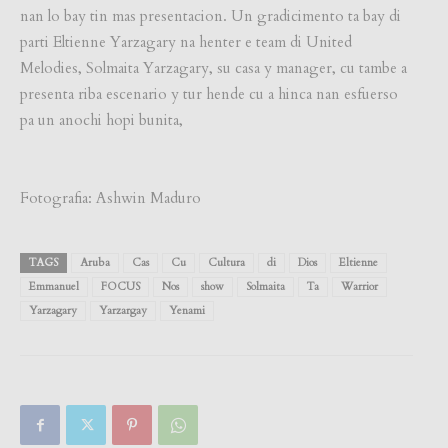
nan lo bay tin mas presentacion. Un gradicimento ta bay di
parti Eltienne Yarzagary na henter e team di United
Melodies, Solmaita Yarzagary, su casa y manager, cu tambe a
presenta riba escenario y tur hende cu a hinca nan esfuerso
pa un anochi hopi bunita,
Fotografia: Ashwin Maduro
TAGS
Aruba
Cas
Cu
Cultura
di
Dios
Eltienne
Emmanuel
FOCUS
Nos
show
Solmaita
Ta
Warrior
Yarzagary
Yarzargay
Yenami