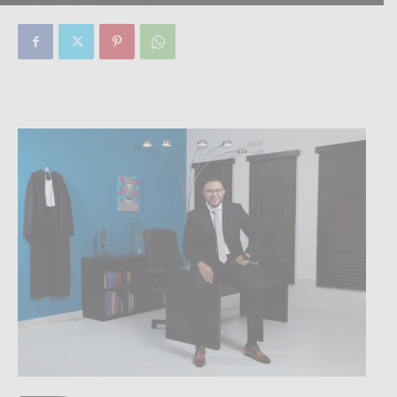
By
Focus Magazine
-
0
10 April, 2019