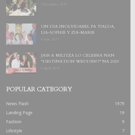
3 December, 2019
UN DIA INOLVIDABEL PA TIALDA,
LIA-SOPHIE Y ZIA-MARIE
6 June, 2023
JAIR & MILITZA LO CELEBRA NAN
“DESTINATION WEDDING” NA 2020
6 April, 2019
POPULAR CATEGORY
News Flash
1979
Landing Page
19
Fashion
9
Lifestyle
7