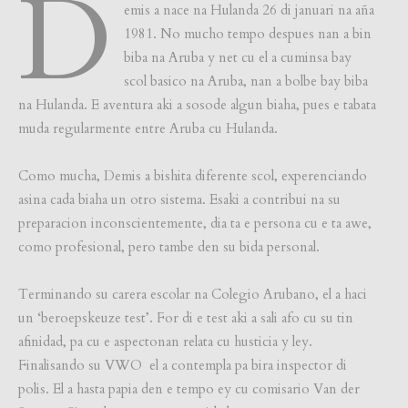
D
emis a nace na Hulanda 26 di januari na aña
1981. No mucho tempo despues nan a bin
biba na Aruba y net cu el a cuminsa bay
scol basico na Aruba, nan a bolbe bay biba
na Hulanda. E aventura aki a sosode algun biaha, pues e tabata
muda regularmente entre Aruba cu Hulanda.
Como mucha, Demis a bishita diferente scol, experenciando
asina cada biaha un otro sistema. Esaki a contribui na su
preparacion inconscientemente, dia ta e persona cu e ta awe,
como profesional, pero tambe den su bida personal.
Terminando su carera escolar na Colegio Arubano, el a haci
un ‘beroepskeuze test’. For di e test aki a sali afo cu su tin
afinidad, pa cu e aspectonan relata cu husticia y ley.
Finalisando su VWO el a contempla pa bira inspector di
polis. El a hasta papia den e tempo ey cu comisario Van der