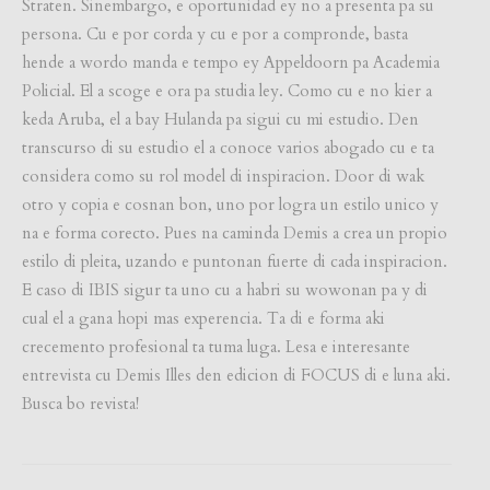
Straten. Sinembargo, e oportunidad ey no a presenta pa su
persona. Cu e por corda y cu e por a compronde, basta
hende a wordo manda e tempo ey Appeldoorn pa Academia
Policial. El a scoge e ora pa studia ley. Como cu e no kier a
keda Aruba, el a bay Hulanda pa sigui cu mi estudio. Den
transcurso di su estudio el a conoce varios abogado cu e ta
considera como su rol model di inspiracion. Door di wak
otro y copia e cosnan bon, uno por logra un estilo unico y
na e forma corecto. Pues na caminda Demis a crea un propio
estilo di pleita, uzando e puntonan fuerte di cada inspiracion.
E caso di IBIS sigur ta uno cu a habri su wowonan pa y di
cual el a gana hopi mas experencia. Ta di e forma aki
crecemento profesional ta tuma luga. Lesa e interesante
entrevista cu Demis Illes den edicion di FOCUS di e luna aki.
Busca bo revista!