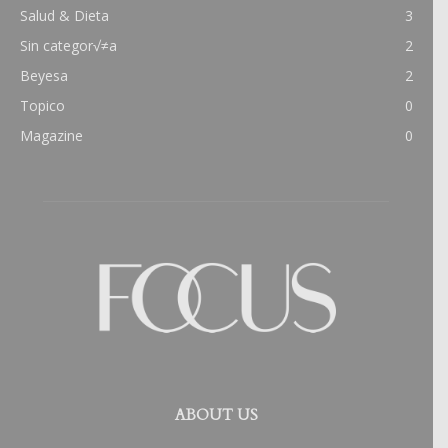
Salud & Dieta
3
Sin categor√≠a
2
Beyesa
2
Topico
0
Magazine
0
ABOUT US