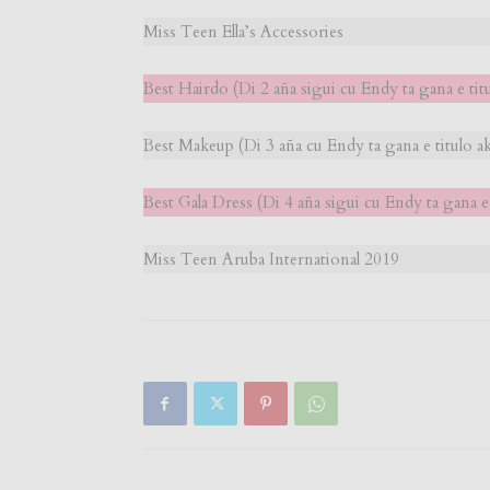
Miss Teen Ella’s Accessories
Best Hairdo (Di 2 aña sigui cu Endy ta gana e titu
Best Makeup (Di 3 aña cu Endy ta gana e titulo ak
Best Gala Dress (Di 4 aña sigui cu Endy ta gana e 
Miss Teen Aruba International 2019