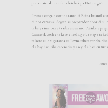
pero e aña aki e titulo a bin bek pa N-Designz.
Ileyna a carga e corona tanto di Reina Infantil c
di nos carnaval. Segun su preparador door di su e
ta briya mas ora e ta riba escenario. Aunke e prepa
Carnaval, toch e ta kere e feeling riba stage ta k
ta kere cu e siguransa cu Ileyna tabata refleha riba 
el a bay haci riba escenario y esey el a haci cu tur
Potret: