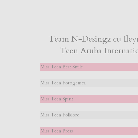
Team N-Desingz cu Ileyn
Teen Aruba Internati
Miss Teen Best Smile
Miss Teen Fotogenica
Miss Teen Spirit
Miss Teen Folklore
Miss Teen Press