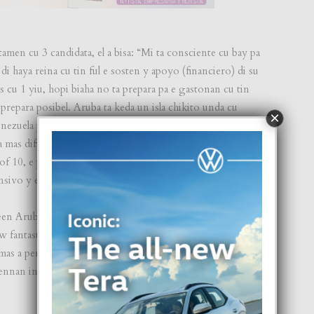
amen cu 3 candidata, el a bisa: “Mi ta consciente cu bay pa
di haya reina cu tin ful e sosten y apoyo (financiero) di su
cu 1 yiu, hopi biaha no ta prepara pa e gastonan cu tin
prepara posibel. Aruba ta keda un isla chikito unda cu
×
ezuela por ehempel, no ta existi. Tin 3 certamen di e
 mas dificil pa tur 3 certamen haya hopi candidata pa
a of 10, e preparacion pa e reina cu ta representa N-Designz
nsivo y extenso”.
Teen Aruba International a bay hopi bon coordina y GLW
fantastico pa e publico, aunke cu ta 3 candidata so nan
 mas a percura pa un temporada hopi educativo pa e 3
ennan internacional cu cada un di nan lo tin e oportunidad