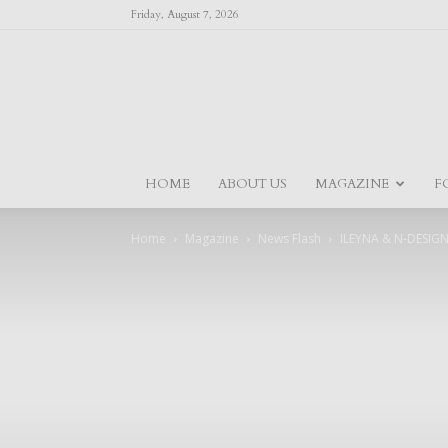
Friday, August 7, 2026
HOME
ABOUT US
MAGAZINE
F
Home
Magazine
News Flash
ILEYNA & N-DESIG