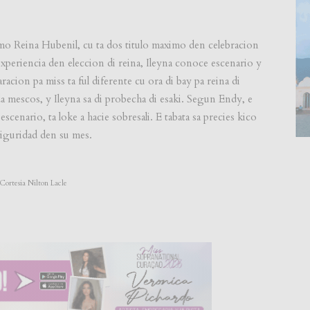
omo Reina Hubenil, cu ta dos titulo maximo den celebracion
xperiencia den eleccion di reina, Ileyna conoce escenario y
racion pa miss ta ful diferente cu ora di bay pa reina di
eda mescos, y Ileyna sa di probecha di esaki. Segun Endy, e
escenario, ta loke a hacie sobresali. E tabata sa precies kico
 siguridad den su mes.
 Cortesia Nilton Lacle