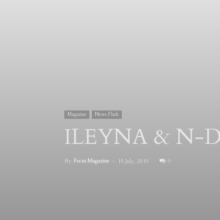
Magazine
News Flash
ILEYNA & N-D
By
Focus Magazine
-
0
15 July, 2019