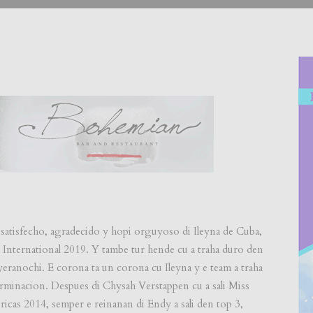
, satisfecho, agradecido y hopi orguyoso di Ileyna de Cuba,
International 2019. Y tambe tur hende cu a traha duro den
yeranochi. E corona ta un corona cu Ileyna y e team a traha
erminacion. Despues di Chysah Verstappen cu a sali Miss
cas 2014, semper e reinanan di Endy a sali den top 3,