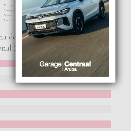
Potret:
Cortesia
Nilton
Lacle
a den su participacion na Miss
onal 2019 a gana 10 premio: