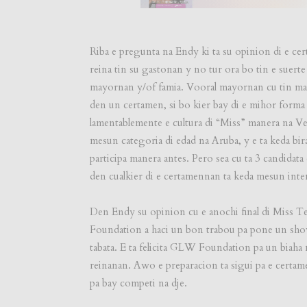
Riba e pregunta na Endy ki ta su opinion di e cert
reina tin su gastonan y no tur ora bo tin e suerte 
mayornan y/of famia. Vooral mayornan cu tin mas 
den un certamen, si bo kier bay di e mihor forma 
lamentablemente e cultura di “Miss” manera na Ven
mesun categoria di edad na Aruba, y e ta keda bira
participa manera antes. Pero sea cu ta 3 candidat
den cualkier di e certamennan ta keda mesun inte
Den Endy su opinion cu e anochi final di Miss 
Foundation a haci un bon trabou pa pone un show 
tabata. E ta felicita GLW Foundation pa un biaha
reinanan. Awo e preparacion ta sigui pa e certam
pa bay competi na dje.