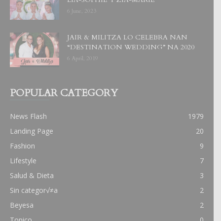
6 June, 2023
JAIR & MILITZA LO CELEBRA NAN
“DESTINATION WEDDING” NA 2020
6 April, 2019
POPULAR CATEGORY
News Flash
1979
Landing Page
20
Fashion
9
Lifestyle
7
Salud & Dieta
3
Sin categor√≠a
2
Beyesa
2
Topico
0