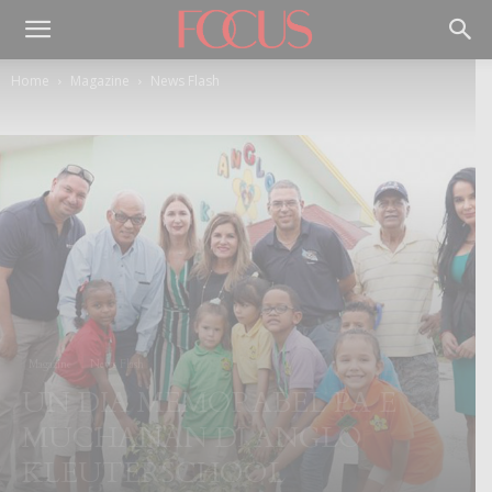
Home
Magazine
News Flash
Magazine
News Flash
UN DIA MEMORABEL PA E
MUCHANAN DI ANGLO
KLEUTERSCHOOL