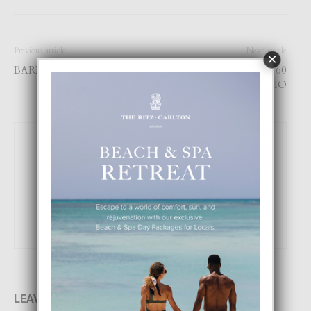
Previous article
Next article
×
BARBULET DEN STOMA
CELEBRACION 60
ANIVERSARIO
Focus Magazine
LEAVE A REPLY