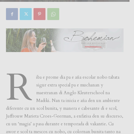
By
Focus Magazine
-
0
15 August, 2019
R
iba e prome dia pa e aña escolar nobo tabata
sigur extra special pa e muchanan y
maestranan di Anglo Kleuterschool na
Madiki. Nan ta inicia e aña den un ambiente
diferente cu un scol bunita, y manera e cabesante di e scol,
Juffrouw Marieta Croes-Geerman, a enfatisa den su discurso,
cu un ‘magia’ a pasa durante e temporada di vakantie. Cu
awor e scol ta mescos cu nobo, cu colornan bunita tanto na