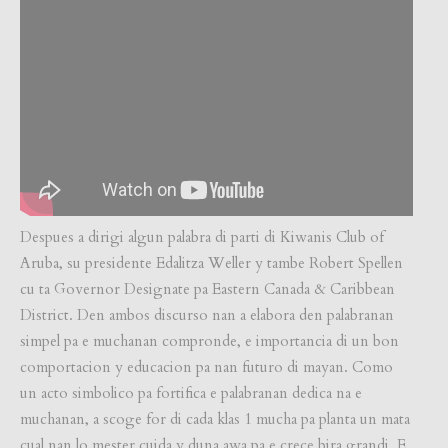
Despues a dirigi algun palabra di parti di Kiwanis Club of
Aruba, su presidente Edalitza Weller y tambe Robert Spellen
cu ta Governor Designate pa Eastern Canada & Caribbean
District. Den ambos discurso nan a elabora den palabranan
simpel pa e muchanan compronde, e importancia di un bon
comportacion y educacion pa nan futuro di mayan. Como
un acto simbolico pa fortifica e palabranan dedica na e
muchanan, a scoge for di cada klas 1 mucha pa planta un mata
cual nan lo mester cuida y duna awa pa e crece bira grandi. E