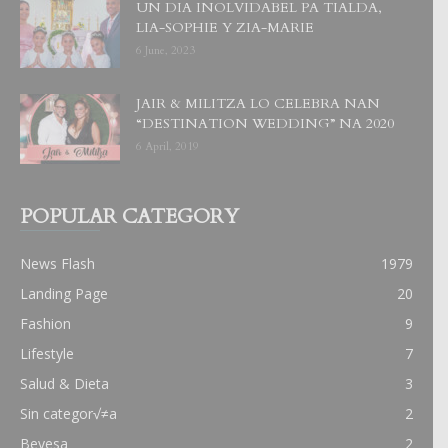
UN DIA INOLVIDABEL PA TIALDA,
LIA-SOPHIE Y ZIA-MARIE
6 June, 2023
JAIR & MILITZA LO CELEBRA NAN
“DESTINATION WEDDING” NA 2020
6 April, 2019
POPULAR CATEGORY
News Flash
1979
Landing Page
20
Fashion
9
Lifestyle
7
Salud & Dieta
3
Sin categor√≠a
2
Beyesa
2