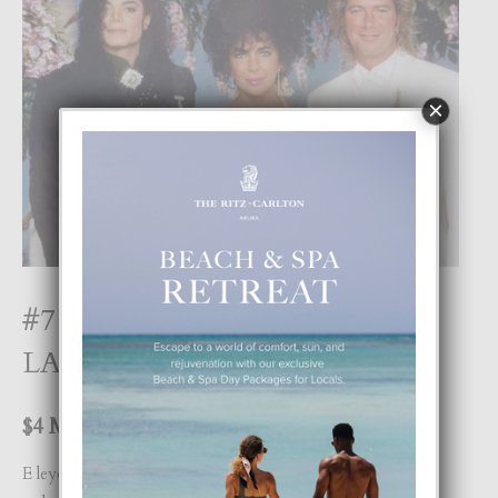
×
#7 ELIZABETH TAYLOR &
LARRY FORTENSKY
$4 MIYON
E leyenda di Hollywood Elizabeth Taylor a conoce e