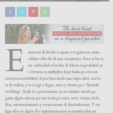
By
Focus Magazine
-
0
30 December, 2019
E
mayoria di hende ta spaar y ta gasta un suma
chikito riba dia di nan casamento. Pero si bo ta
un celebridad of ta bin di rikesa, ta probabel cu
e fortuna ta multiplica hopi biaha pa crea un
aventura inolvidabel. E por bira ainda mas impecabel, ora bo
ta di realesa, y ta scoge e lugar, misa y shimis pa e ‘fairytale
wedding’. Esaki ta e personanan cu no tabatin miedo pa
gasta algun miyon pa nan boda pa entre otro: venue, bolo,
flor, entretenimento y creacionnan di diseñadornan. Y sin
laga afor cu algun di e matrimonionan ta termina den un