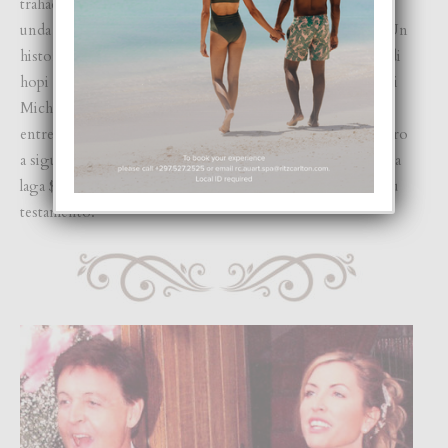
trahador den construccion, Larry Fortensky den un rehab
unda ambos tabata interna pa nan problemanan di droga. Un
historia di amor interesante y unico cu a capta e atencion di
hopi hende. E pareha a casa na 1991 na Neverland Ranch di
Michael Jackson. E ceremonia tabata repleto di celebridad
entre e invitadonan. Despues di cinco aña, nan a separa pero
a sigui bon amigo te na morto di Taylor na 2011. E actriz a
laga $ 800,000 pa Fortensky manera cu tabata indica den su
testamento.