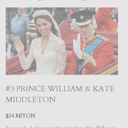
#3 PRINCE WILLIAM & KATE
MIDDLETON
$34 MIYON
E prome di e bodanan real riba e lista tabata Prins William cu