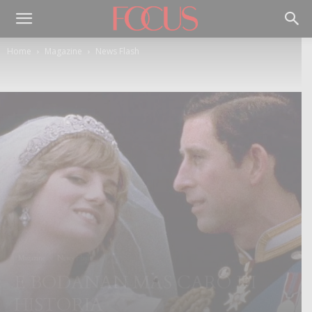
Home
Magazine
News Flash
Magazine
News Flash
E BODANAN MAS CARO DI
HISTORIA