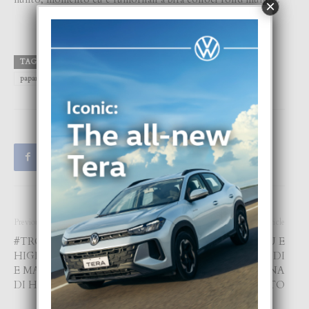
×
TAGS
AROD
Aruba
Dominicana
FOCUS
JLO
paparazzi
Republica
Previous article
Next article
#TROWBACK FOCUS TA
COLECCION CREA CU E
HIGHLIGHT E ESTILO DI
PALABRANAN DI
E MANDATARIONAN DIA
AFIRMACION NA
DI HIMNO Y BANDERA
PAPIAMENTO