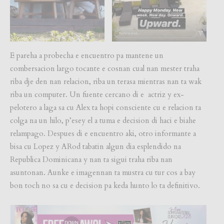
E pareha a probecha e encuentro pa mantene un
combersacion largo tocante e cosnan cual nan mester traha
riba dje den nan relacion, riba un terasa mientras nan ta wak
riba un computer. Un fuente cercano di e actriz y ex-
pelotero a laga sa cu Alex ta hopi consciente cu e relacion ta
colga na un hilo, p’esey el a tuma e decision di haci e biahe
relampago. Despues di e encuentro aki, otro informante a
bisa cu Lopez y ARod tabatin algun dia esplendido na
Republica Dominicana y nan ta sigui traha riba nan
asuntonan. Aunke e imagennan ta mustra cu tur cos a bay
bon toch no sa cu e decision pa keda hunto lo ta definitivo.