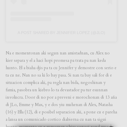
A POST SHARED BY JENNIFER LOPEZ (@JLO)
Na e momentonan aki segun nan amistadnan, cu Alex no
kier separa y el a haci hopi promesa pa trata pa nan keda
hunto. El a biaha djis pa ta cu Jennifer y demostre con serio e
ta cu ne. Nan no sa ki lo bay pasa. Si nan ta bay sali for di e
situacion complica aki, pa regla nan bida, negoshinan y
famia, pasobra un kiebro lo ta devastador pa tur esunnan
involucra. Door di no por a preveni e morochonan di 13 aña
di JLo, Emme y Max, y e dos yiu muhenan di Alex, Natasha
(16) y Ella (12), di e posibel separacion aki, a pone cu e pareha
a lansa un comunicado cortico diabierna cu nan ta sigui
hunto, momento cu e rumornan a bira conoci rond mundo.