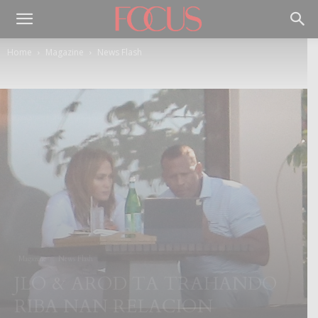
Home
Magazine
News Flash
Magazine
News Flash
JLO & AROD TA TRAHANDO
RIBA NAN RELACION