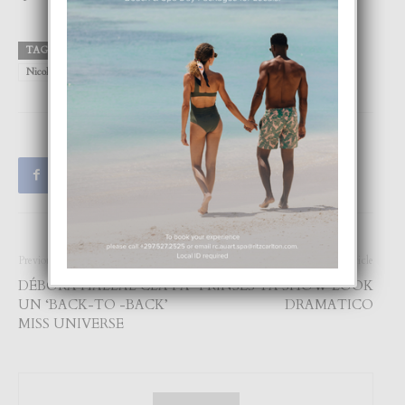
TAGS
Aerial
Bob
Croeze
Greg
Gregory
M√©ndez
Nicolaas
Robert
Spellen
Thijsen
Tracey
Previous article
Next article
DÉBORA HALLAL CLA PA
PRINSES TA SHOW LOOK
UN ‘BACK-TO -BACK’
DRAMATICO
MISS UNIVERSE