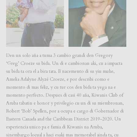
Den un solo aña a tuma 3 cambio grandi den Gregory
‘Greg’ Croeze su bida. Un di e cambionan aki, cu a impacta
su bida ta ora el a bira tata. E nacemento di su yiu muhe,
Amelia Adalyne Alyzé Croeze, e por describi como e
momento di mas feliz, y cu tur cos den bida ta yega na e
momento perfecto. Despues di casi 40 aña, Kiwanis Club of
Aruba tabatin e honor y privilegio cu un di su miembronan,
Robert ‘Bob’ Spellen, por a ocupa e cargo di Gobernador di
Eastern Canada and the Caribbean District 2019-2020. Un
experiencia unico pa e famia di Kiwanis na Aruba,
sinembargo locual a haci esaki mas memorabel ainda ta, cu