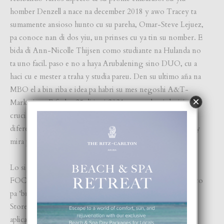
homber Denzell a nace na december 2018 y awo Tracey ta
sumamente ansioso hunto cu su pareha, Omar-Steve Lejuez,
pa conoce nan di dos yiu, un prinses cu ya tin su nomber. E
bida di Ann-Nicolle Thijsen como studiante na Hulanda no
ta uno facil. paso e no a haya Arubalening sino DUO, cu a
haci cu e mester a traha y studia pareu. Den su ultimo aña na
MBO el a bin riba e idea pa habri su mes negoshi A&T-
×
Marketing. E fecha, 25 di juni 2021, ta uno hopi decisivo y
crucial pa loke ta trata futuro di pais Aruba. Focus a acerca
diferente votado, pa haya un bista loke comunidad ta sinti y
mira pa e proximo eleccion.
Lo sigui elabora den un siguiente post riba e contenido di
FOCUS Digital Magazine di juni, cu ta un experencia unico
pa ‘browse’ y lesa e revista. E ta acesibel ‘gratis’ via Apple
Store of Android Google Play Store, cu por download e
aplicacion riba un smartphone of tablet.