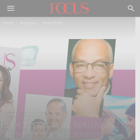
Home
Magazine
News Flash
Magazine
News Flash
FOCUS DIGITAL MAGAZINE DI
JUNI YA TA ACCESIBEL