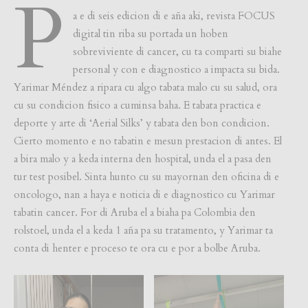
P
a e di seis edicion di e aña aki, revista FOCUS
digital tin riba su portada un hoben
sobreviviente di cancer, cu ta comparti su biahe
personal y con e diagnostico a impacta su bida.
Yarimar Méndez a ripara cu algo tabata malo cu su salud, ora
cu su condicion fisico a cuminsa baha. E tabata practica e
deporte y arte di ‘Aerial Silks’ y tabata den bon condicion.
Cierto momento e no tabatin e mesun prestacion di antes. El
a bira malo y a keda interna den hospital, unda el a pasa den
tur test posibel. Sinta hunto cu su mayornan den oficina di e
oncologo, nan a haya e noticia di e diagnostico cu Yarimar
tabatin cancer. For di Aruba el a biaha pa Colombia den
rolstoel, unda el a keda 1 aña pa su tratamento, y Yarimar ta
conta di henter e proceso te ora cu e por a bolbe Aruba.