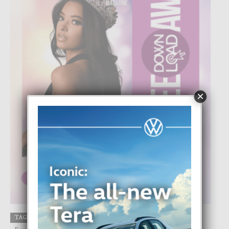
×
TAGS
Apple
Dayanara
Dayanara Torres
DIGITAL