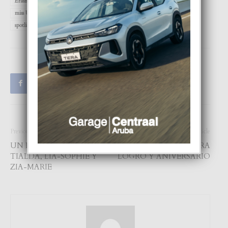
Erasmus Atelier & Art College
FOCUS
Google
Magazine
miss Universe
Miss Universe 1993
Play
PUERTO RICO
spotlight
Previous article
Next article
UN DIA INOLVIDABEL PA
ALL TO CAR TA CELEBRA
TIALDA, LIA-SOPHIE Y
LOGRO Y ANIVERSARIO
ZIA-MARIE