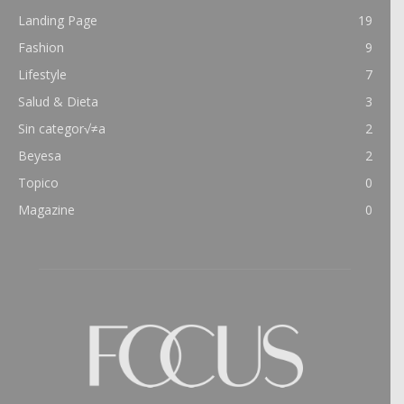
Landing Page
19
Fashion
9
Lifestyle
7
Salud & Dieta
3
Sin categor√≠a
2
Beyesa
2
Topico
0
Magazine
0