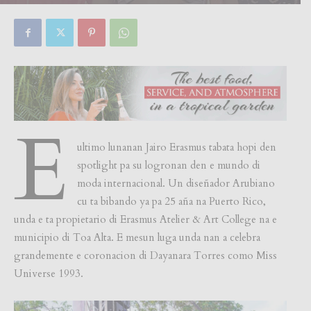
By
Focus Magazine
-
0
8 June, 2023
E
ultimo lunanan Jairo Erasmus tabata hopi den
spotlight pa su logronan den e mundo di
moda internacional. Un diseñador Arubiano
cu ta bibando ya pa 25 aña na Puerto Rico,
unda e ta propietario di Erasmus Atelier & Art College na e
municipio di Toa Alta. E mesun luga unda nan a celebra
grandemente e coronacion di Dayanara Torres como Miss
Universe 1993.