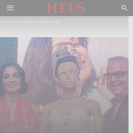
Home
Magazine
News Flash
Magazine
News Flash
UN MOMENTO HOPI
EMOCIONANTE PA JAIRO
ERASMUS