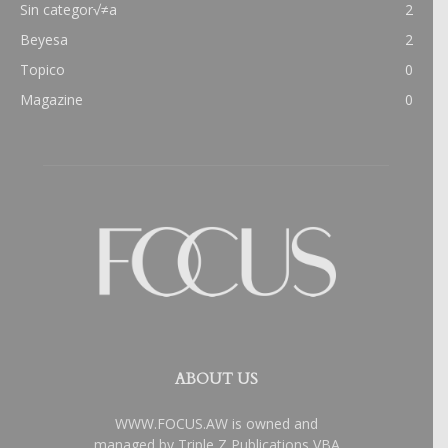
Sin categor√≠a
2
Beyesa
2
Topico
0
Magazine
0
ABOUT US
WWW.FOCUS.AW is owned and
managed by Triple Z Publications VBA