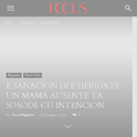
Home
Magazine
News Flash
Magazine
News Flash
E SANACION DI E HERIDA DI
UN MAMA AUSENTE TA
SOSODE CU INTENCION
By
Focus Magazine
-
0
2 December, 2024