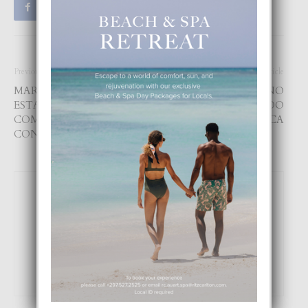
Previous article
Next article
MARISOL TROMP A
KABEL SUBMARINO
ESTABLECE SU MES
CELIA CONECTANDO
COMO UN BOS
CARIBE CU MERCA
CONFIABEL
Focus Magazine