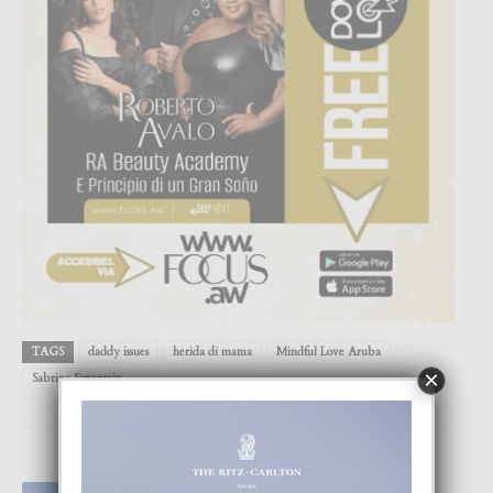
TAGS
daddy issues
herida di mama
Mindful Love Aruba
×
Sabrina Sonensein