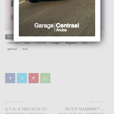
TAGS
Apple
Aruba
DIGITAL
Eltienne Yarzagaray
emocional
fisico
FOCUS
Google
Magazine
Play
spiritual
store
Previous article
Next article
A.T.A. A DESTACA CU
“BODY SHAMING” …