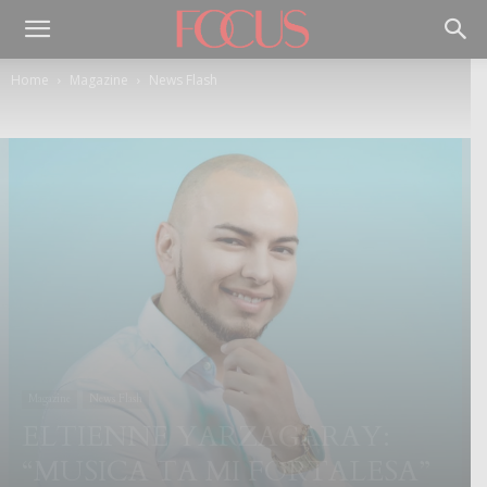
Home
Magazine
News Flash
Magazine
News Flash
ELTIENNE YARZAGARAY:
“MUSICA TA MI FORTALESA”