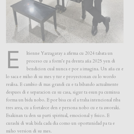
E
ltienne Yarzagaray a afirma cu 2024 tabata un
proceso cu a form’e pa drenta aña 2025 yen di
bendicion cual nunca e por a imagina. Un aña cu e
lo saca e miho di su mes y tur e proyectonan cu lo wordo
realisa. E cambio di mas grandi cu e ta bibando actualmente
despues di e separacion cu su casa, sigur ta esun pa cuminsa
forma un bida nobo. E por bisa cu el a traha intencional riba
tres area, cu a fortalece den e persona nobo cu e ta aworaki.
Esakinan ta den su parti spiritual, emocional y fisico. E
curashi di wak bida cada dia como un oportunidad pa ta e
miho version di su mes.