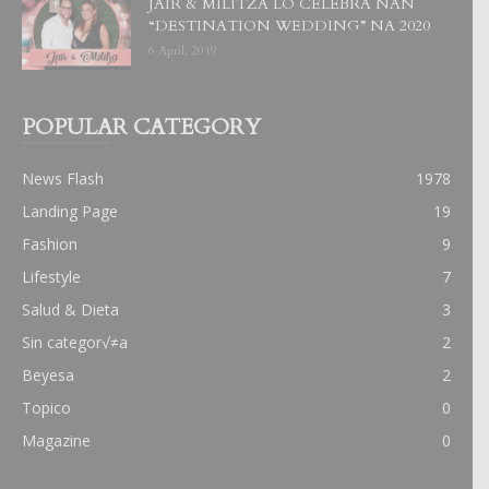
JAIR & MILITZA LO CELEBRA NAN
“DESTINATION WEDDING” NA 2020
6 April, 2019
POPULAR CATEGORY
News Flash
1978
Landing Page
19
Fashion
9
Lifestyle
7
Salud & Dieta
3
Sin categor√≠a
2
Beyesa
2
Topico
0
Magazine
0