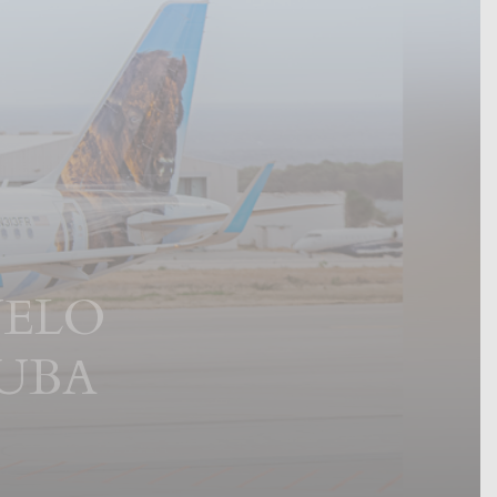
UELO
UBA