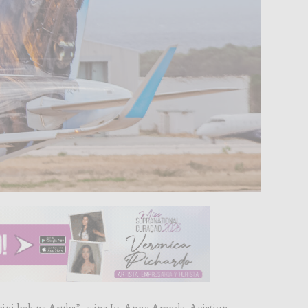
bini bek na Aruba”, asina Jo-Anne Arends, Aviation