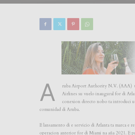
A
ruba Airport Authority N.V. (AAA) ta
Airlines su vuelo inaugural for di At
conexion directo nobo ta introduci u
comunidad di Aruba.
E lansamento di e servicio di Atlanta ta marca e r
operacion anterior for di Miami na aña 2021. E p