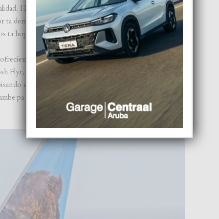
alidad. Hopi isla den Caribe ta uzando e modelo di Aruba
 ta demostra e interes di pasaheronan cu ta prefera Aruba
nos ta hopi orguyoso”.
 ofreciendo biahe nonstop na bon prijs for di e continente
Josh Flyr, vice presidente di network and operations design
isando cu: “E ruta nobo aki ta un victoria pa tanto e
ambe pa e localnan cu ta biaha pa Atlanta of cualkier otro