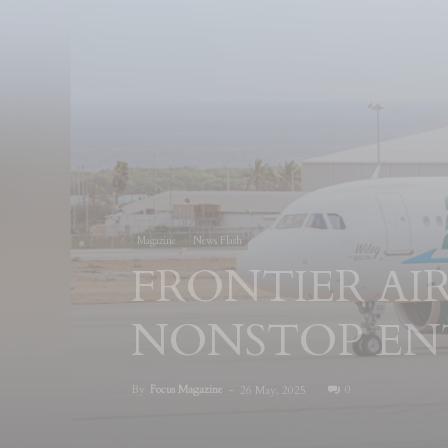
Magazine
News Flash
FRONTIER AI
NONSTOP EN
By
Focus Magazine
-
0
26 May, 2025