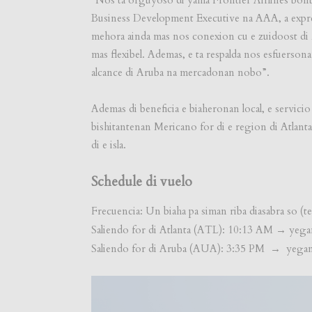
Business Development Executive na AAA, a expres
mehora ainda mas nos conexion cu e zuidoost di 
mas flexibel. Ademas, e ta respalda nos esfuersona
alcance di Aruba na mercadonan nobo”.
Ademas di beneficia e biaheronan local, e servici
bishitantenan Mericano for di e region di Atlant
di e isla.
Schedule di vuelo
Frecuencia: Un biaha pa siman riba diasabra so (te
Saliendo for di Atlanta (ATL): 10:13 AM → yeg
Saliendo for di Aruba (AUA): 3:35 PM → yegan