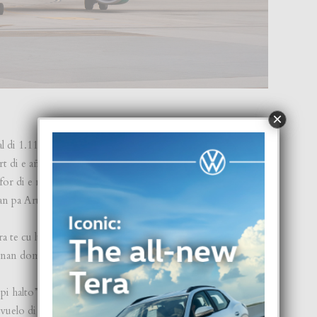
×
al di 1.11 miyon pasahero cu ta genera entrada na Merca,
art di e aña aki, Aruba a yama bonbini na 306.000 pasahero
for di e mercado di Atlanta, reflehando e importancia
an pa Aruba.
bra te cu luna di augustus, brindando e Rubianonan acceso
nnan domestico y internacional extenso.
pi halto”, asina mr. Wendrick Cicilia, Minister di Turismo
 vuelo di Frontier. “Como destinacion nos ta garantisando