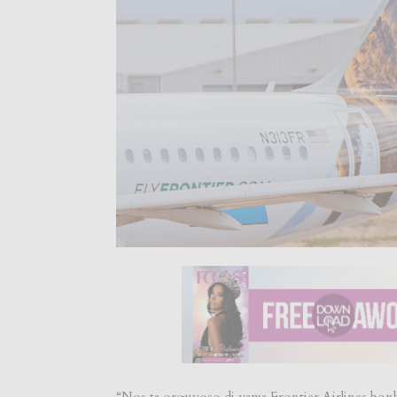
“Nos ta orguyoso di yama Frontier Airlines bon