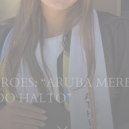
CROES: “ARUBA MER
IDO HALTO”