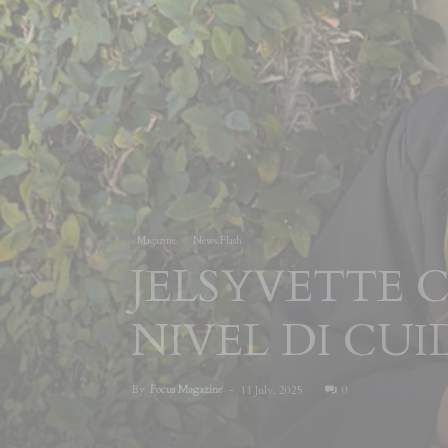
Magazine
News Flash
JELSYVETTE 
NIVEL DI CU
By
Focus Magazine
-
0
11 July, 2025