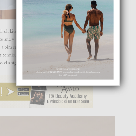
i chikito el a sinti cu e kier ta parti di e mundo di deporte.
te aña y el a namora di e deporte mesora. Jelsy a cuminsa
ha a bira su segundo cas. Coach Eddy Ras den feliz memoria,
 tennis. Semper el a kere den Jelsy te hasta ora e mes tabata
o el a sigui hunga tennis.