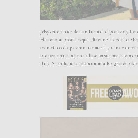
Jelsyvette a nace den un famia di deportista y for d
El a tene su prome raquet di tennis na edad di she
train cinco dia pa siman tur atardi y asina e canc
ta e persona cu a pone e base pa su trayectoria den
duda. Su influencia tabata un motibo grandi pakic