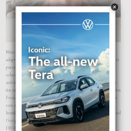
×
Marc y Nicole Agrela do Nascimento ta conta cu e
adaptacion mas grandi den nan rutina diario ta e tempo cu ta
parce completamente diferente awor. Tur cos ta basa riba e
schedule di e baby. Basicamente nan mester a siña haci nan
actividadnan diario di nobo, hasta cana cu e cachonan awor
tin un stroller envolvi, pues tur cos ta un
learning curve.
Den
Focus Digital Magazine di februari, Marc y Nicole ta conta
con nan a yega na escogencia di e nomber di nan yiu
homber. E revista ta accesibel gratis via
Apple Store,
Android
Google
Play Store
y
www.focus.aw
(Menu Tab FOCUS
DIGITAL)