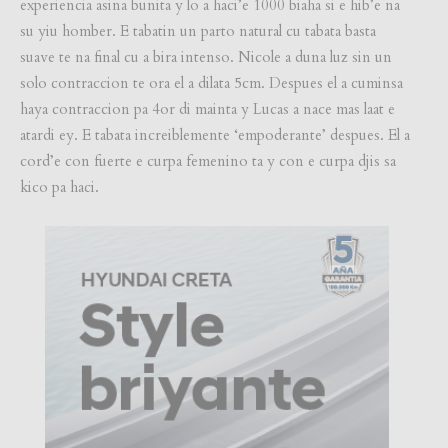
experiencia asina bunita y lo a haci’e 1000 biaha si e hib’e na
su yiu homber. E tabatin un parto natural cu tabata basta
suave te na final cu a bira intenso. Nicole a duna luz sin un
solo contraccion te ora el a dilata 5cm. Despues el a cuminsa
haya contraccion pa 4or di mainta y Lucas a nace mas laat e
atardi ey. E tabata increiblemente ‘empoderante’ despues. El a
cord’e con fuerte e curpa femenino ta y con e curpa djis sa
kico pa haci.