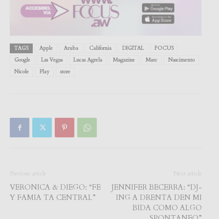
TAGS
Apple
Aruba
California
DIGITAL
FOCUS
Google
Las Vegas
Lucas Agrela
Magazine
Marc
Nascimento
Nicole
Play
store
Previous article
Next article
VERONICA & DIEGO: “FE
JENNIFER BECERRA: “DJ-
Y FAMIA TA CENTRAL”
ING A DRENTA DEN MI
BIDA COMO ALGO
SPONTANEO”