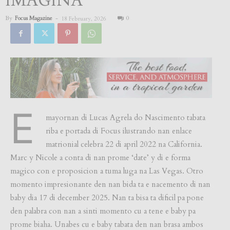
IMAGINA”
By
Focus Magazine
-
0
18 February, 2026
E
mayornan di Lucas Agrela do Nascimento tabata
riba e portada di Focus ilustrando nan enlace
matrionial celebra 22 di april 2022 na California.
Marc y Nicole a conta di nan prome ‘date’ y di e forma
magico con e proposicion a tuma luga na Las Vegas. Otro
momento impresionante den nan bida ta e nacemento di nan
baby dia 17 di december 2025. Nan ta bisa ta dificil pa pone
den palabra con nan a sinti momento cu a tene e baby pa
prome biaha. Unabes cu e baby tabata den nan brasa ambos