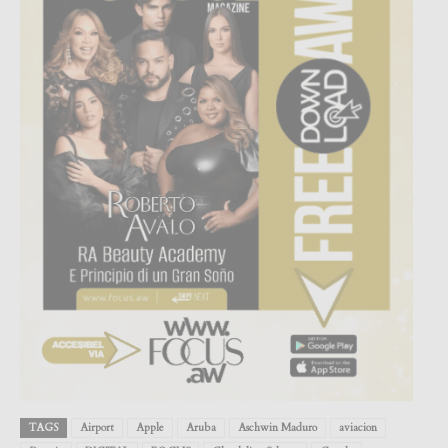
TAGS
Airport
Apple
Aruba
Aschwin Maduro
aviacion