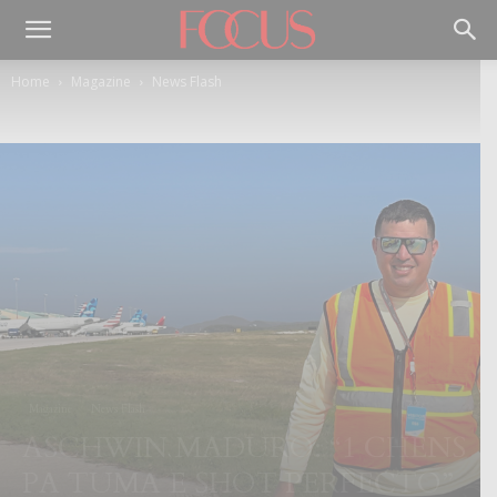
Home
Magazine
News Flash
Magazine
News Flash
ASCHWIN MADURO: “1 CHENS
PA TUMA E SHOT PERFECTO”