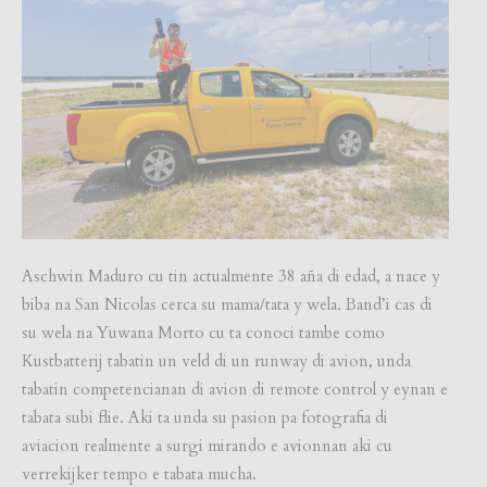
Aschwin Maduro cu tin actualmente 38 aña di edad, a nace y
biba na San Nicolas cerca su mama/tata y wela. Band’i cas di
su wela na Yuwana Morto cu ta conoci tambe como
Kustbatterij tabatin un veld di un runway di avion, unda
tabatin competencianan di avion di remote control y eynan e
tabata subi flie. Aki ta unda su pasion pa fotografia di
aviacion realmente a surgi mirando e avionnan aki cu
verrekijker tempo e tabata mucha.