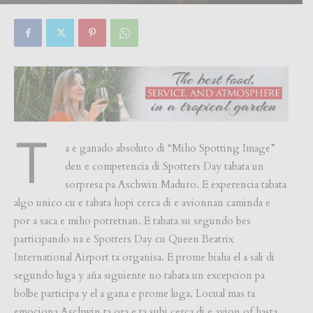
By
Focus Magazine
-
0
22 February, 2026
T
a e ganado absoluto di “Miho Spotting Image”
den e competencia di Spotters Day tabata un
sorpresa pa Aschwin Maduro. E experencia tabata
algo unico cu e tabata hopi cerca di e avionnan caminda e
por a saca e miho potretnan. E tabata su segundo bes
participando na e Spotters Day cu Queen Beatrix
International Airport ta organisa. E prome biaha el a sali di
segundo luga y aña siguiente no tabata un excepcion pa
bolbe participa y el a gana e prome luga. Locual mas ta
emociona Aschwin ta ora e ta subi cerca di e avion of hasta