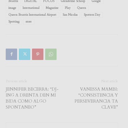
Beatrix
DIGITAL
FOCUS
Glendeline Schoop
Google
image
International
Magazine
Play
Queen
Queen Beatrix International Airport
San Nicolas
Spotters Day
Spotting
store
Previous article
Next article
JENNIFER BECERRA: “DJ-
VANESSA MAMBI:
ING A DRENTA DEN MI
“CONSISTENCIA Y
BIDA COMO ALGO
PERSEVERANCIA TA
SPONTANEO”
CLAVE”