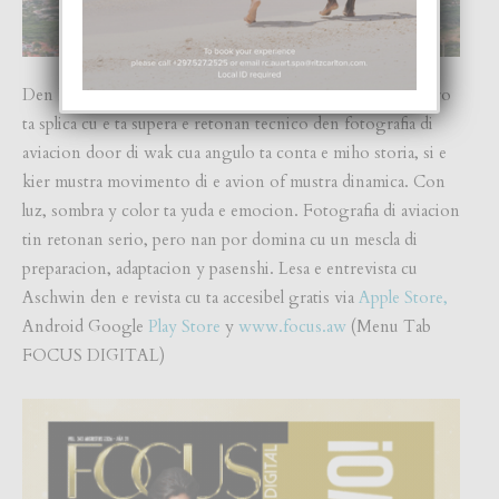
Den Focus Digital Magazine di e luna aki, Aschwin Maduro
ta splica cu e ta supera e retonan tecnico den fotografia di
aviacion door di wak cua angulo ta conta e miho storia, si e
kier mustra movimento di e avion of mustra dinamica. Con
luz, sombra y color ta yuda e emocion. Fotografia di aviacion
tin retonan serio, pero nan por domina cu un mescla di
preparacion, adaptacion y pasenshi. Lesa e entrevista cu
Aschwin den e revista cu ta accesibel gratis via
Apple Store,
Android Google
Play Store
y
www.focus.aw
(Menu Tab
FOCUS DIGITAL)