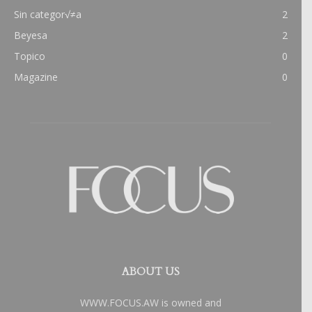
Sin categor√≠a
2
Beyesa
2
Topico
0
Magazine
0
ABOUT US
WWW.FOCUS.AW is owned and