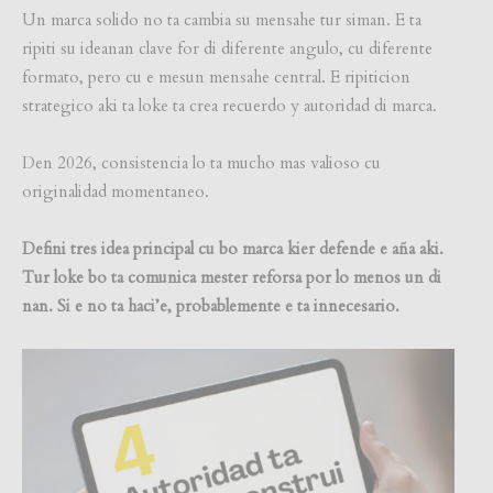
Un marca solido no ta cambia su mensahe tur siman. E ta
ripiti su ideanan clave for di diferente angulo, cu diferente
formato, pero cu e mesun mensahe central. E ripiticion
strategico aki ta loke ta crea recuerdo y autoridad di marca.
Den 2026, consistencia lo ta mucho mas valioso cu
originalidad momentaneo.
Defini tres idea principal cu bo marca kier defende e aña aki.
Tur loke bo ta comunica mester reforsa por lo menos un di
nan. Si e no ta haci’e, probablemente e ta innecesario.