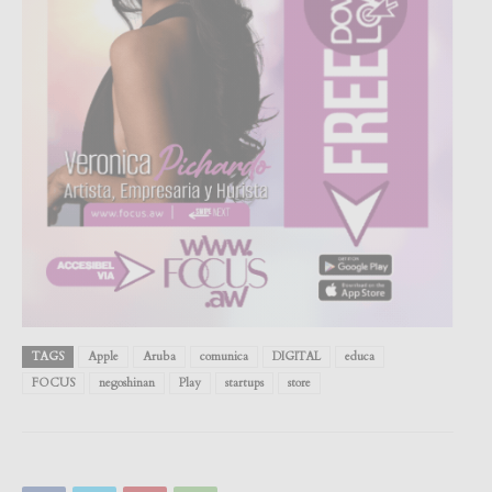
TAGS
Apple
Aruba
comunica
DIGITAL
educa
FOCUS
negoshinan
Play
startups
store