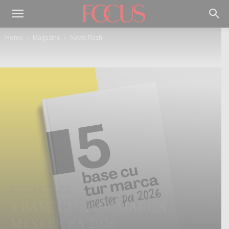
Home
Magazine
News Flash
Magazine
News Flash
5 BASE CU TUR MARCA
MESTER PA 2026