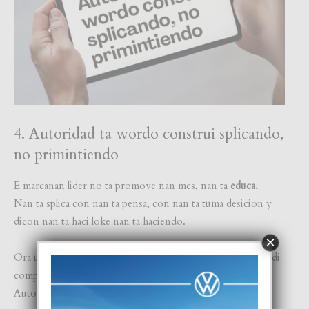
4. Autoridad ta wordo construi splicando,
no primintiendo
E marcanan lider no ta promove nan mes, nan ta
educa.
Nan ta splica con nan ta pensa, con nan ta tuma desicion y
dicon nan ta haci loke nan ta haciendo.
×
Ora un marca tin e curashi pa mustra su proceso, e ta stop di
competi riba prijs y ta cuminsa competi riba calidad.
Autoridad no ta wordo grita, e ta wordo demostra.