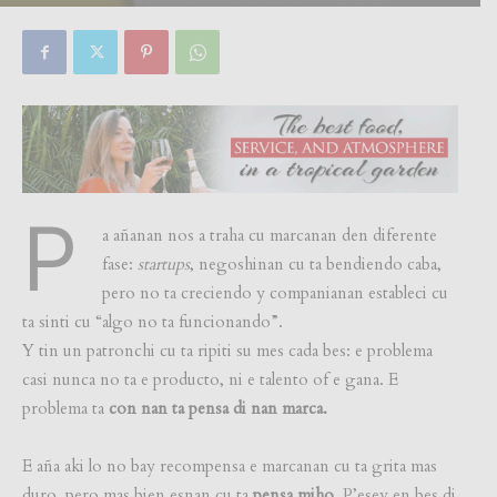
By
Focus Magazine
-
0
2 March, 2026
P
a añanan nos a traha cu marcanan den diferente
fase:
startups
, negoshinan cu ta bendiendo caba,
pero no ta creciendo y companianan estableci cu
ta sinti cu “algo no ta funcionando”.
Y tin un patronchi cu ta ripiti su mes cada bes: e problema
casi nunca no ta e producto, ni e talento of e gana. E
problema ta
con nan ta pensa di nan marca.
E aña aki lo no bay recompensa e marcanan cu ta grita mas
duro, pero mas bien esnan cu ta
pensa miho
. P’esey en bes di