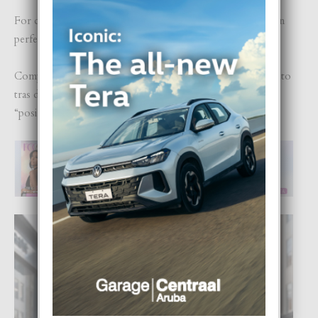
For di nos experiencia, e clientenan no ta busca expertonan
perfecto, nan ta busca guianan confiabel.
Comparti mas “dicon” y menos “kico.” Splica e rasonamento
tras di bo desicionnan. Esey ta crea conexion y
“posicionamiento” real.