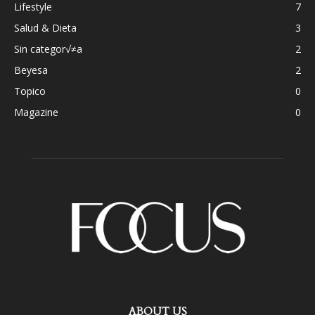
Lifestyle
7
Salud & Dieta
3
Sin categor√≠a
2
Beyesa
2
Topico
0
Magazine
0
ABOUT US