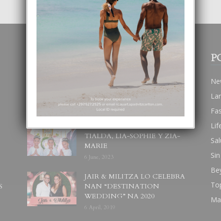
POPULAR POSTS
P
BODA MANSUR
Ne
3 December, 2019
La
Fa
Lif
UN DIA INOLVIDABEL PA
TIALDA, LIA-SOPHIE Y ZIA-
Sal
MARIE
Sin
6 June, 2023
Be
JAIR & MILITZA LO CELEBRA
To
S
NAN “DESTINATION
WEDDING” NA 2020
Ma
6 April, 2019