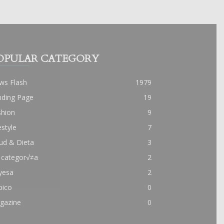
OPULAR CATEGORY
ws Flash
1979
nding Page
19
shion
9
estyle
7
ud & Dieta
3
 categor√≠a
2
yesa
2
pico
0
gazine
0