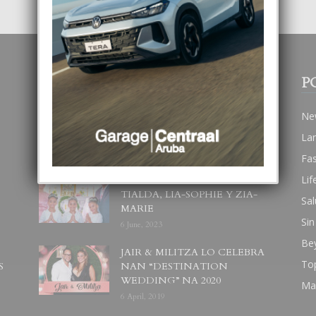
POPULAR POSTS
P
BODA MANSUR
Ne
3 December, 2019
La
Fa
Lif
UN DIA INOLVIDABEL PA
TIALDA, LIA-SOPHIE Y ZIA-
Sal
MARIE
Sin
6 June, 2023
Be
JAIR & MILITZA LO CELEBRA
To
S
NAN “DESTINATION
WEDDING” NA 2020
Ma
6 April, 2019