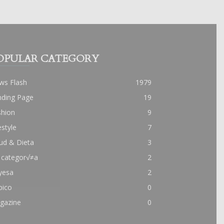
OPULAR CATEGORY
ws Flash
1979
nding Page
19
shion
9
estyle
7
ud & Dieta
3
 categor√≠a
2
yesa
2
pico
0
gazine
0