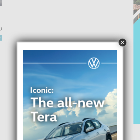
9
0
×