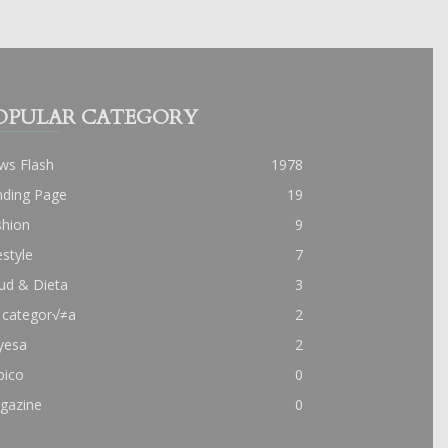
OPULAR CATEGORY
ws Flash
1978
nding Page
19
shion
9
estyle
7
ud & Dieta
3
 categor√≠a
2
yesa
2
pico
0
gazine
0