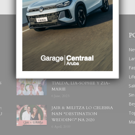
POPULAR POSTS
P
BODA MANSUR
Ne
3 December, 2019
La
Fa
Lif
UN DIA INOLVIDABEL PA
S
TIALDA, LIA-SOPHIE Y ZIA-
Sal
MARIE
Sin
6 June, 2023
Be
:
JAIR & MILITZA LO CELEBRA
To
U
NAN “DESTINATION
WEDDING” NA 2020
Ma
6 April, 2019