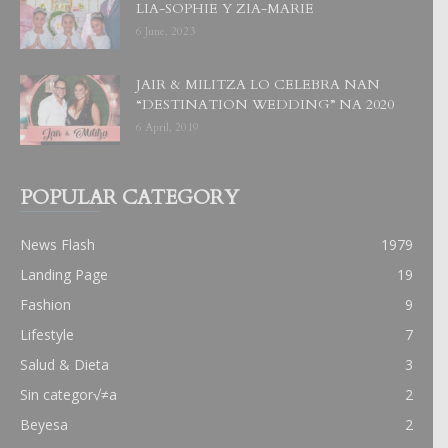
LIA-SOPHIE Y ZIA-MARIE
6 June, 2023
JAIR & MILITZA LO CELEBRA NAN
“DESTINATION WEDDING” NA 2020
6 April, 2019
POPULAR CATEGORY
News Flash
1979
Landing Page
19
Fashion
9
Lifestyle
7
Salud & Dieta
3
Sin categor√≠a
2
Beyesa
2