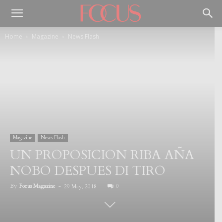
Home
Magazine
News Flash
Magazine
News Flash
UN PROPOSICION RIBA AÑA
NOBO DESPUES DI TIRO
By
Focus Magazine
-
0
29 May, 2018