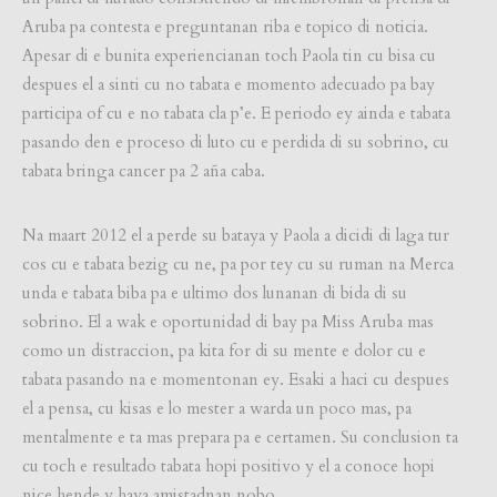
Aruba pa contesta e preguntanan riba e topico di noticia.
Apesar di e bunita experiencianan toch Paola tin cu bisa cu
despues el a sinti cu no tabata e momento adecuado pa bay
participa of cu e no tabata cla p’e. E periodo ey ainda e tabata
pasando den e proceso di luto cu e perdida di su sobrino, cu
tabata bringa cancer pa 2 aña caba.
Na maart 2012 el a perde su bataya y Paola a dicidi di laga tur
cos cu e tabata bezig cu ne, pa por tey cu su ruman na Merca
unda e tabata biba pa e ultimo dos lunanan di bida di su
sobrino. El a wak e oportunidad di bay pa Miss Aruba mas
como un distraccion, pa kita for di su mente e dolor cu e
tabata pasando na e momentonan ey. Esaki a haci cu despues
el a pensa, cu kisas e lo mester a warda un poco mas, pa
mentalmente e ta mas prepara pa e certamen. Su conclusion ta
cu toch e resultado tabata hopi positivo y el a conoce hopi
nice hende y haya amistadnan nobo.