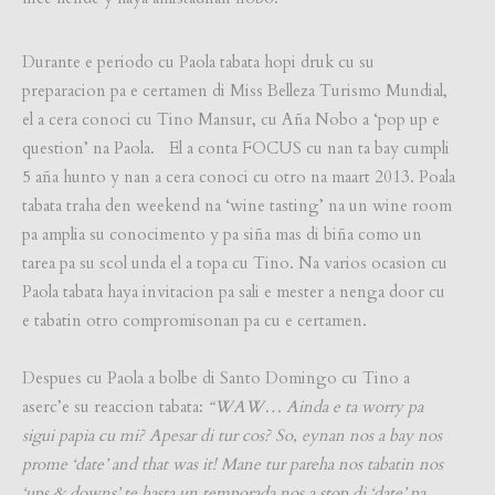
Durante e periodo cu Paola tabata hopi druk cu su
preparacion pa e certamen di Miss Belleza Turismo Mundial,
el a cera conoci cu Tino Mansur, cu Aña Nobo a ‘pop up e
question’ na Paola. El a conta FOCUS cu nan ta bay cumpli
5 aña hunto y nan a cera conoci cu otro na maart 2013. Poala
tabata traha den weekend na ‘wine tasting’ na un wine room
pa amplia su conocimento y pa siña mas di biña como un
tarea pa su scol unda el a topa cu Tino. Na varios ocasion cu
Paola tabata haya invitacion pa sali e mester a nenga door cu
e tabatin otro compromisonan pa cu e certamen.
Despues cu Paola a bolbe di Santo Domingo cu Tino a
aserc’e su reaccion tabata:
“WAW… Ainda e ta worry pa
sigui papia cu mi? Apesar di tur cos? So, eynan nos a bay nos
prome ‘date’ and that was it! Mane tur pareha nos tabatin nos
‘ups & downs’ te hasta un temporada nos a stop di ‘date’ pa