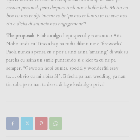
cosnan personal, pero despues toch nos a bolbe bek. Mi tin cu
bisa cu nos ta dijs ‘meant to be’ pa nos ta hunto te cu awe nos
tin e dicha di anuncia nos engagement”!
The proposal:
E tabata algo hopi special y romantico Aña
Nobo unda cu Tino a bay na rudia dilanti tur e ‘fireworks’.
Paola nunca a pensa cu e por a sinti asina ‘amazing’ di wak su
pareha cu asina un smile puntrando si e kier ta cu ne pa
semper. “Gewoon hopi bunita, special y wonderful esey
ta…. obvio cu mi a bisa SI”. E fecha pa nan wedding ya nan
tin caba pero nan ta desea di lage keda algo priva!