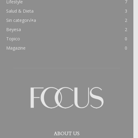
Lifestyle
7
Salud & Dieta
3
Sin categor√≠a
2
Beyesa
2
Topico
0
Magazine
0
ABOUT US