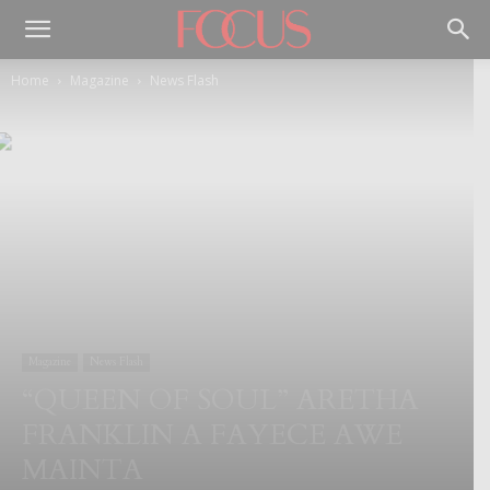
Home
Magazine
News Flash
Magazine
News Flash
“QUEEN OF SOUL” ARETHA
FRANKLIN A FAYECE AWE
MAINTA