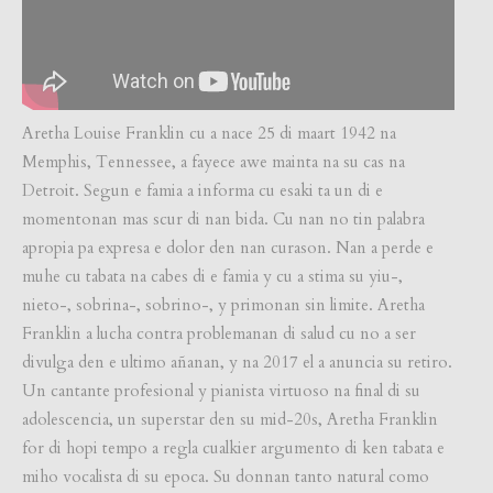
Aretha Louise Franklin cu a nace 25 di maart 1942 na
Memphis, Tennessee, a fayece awe mainta na su cas na
Detroit. Segun e famia a informa cu esaki ta un di e
momentonan mas scur di nan bida. Cu nan no tin palabra
apropia pa expresa e dolor den nan curason. Nan a perde e
muhe cu tabata na cabes di e famia y cu a stima su yiu-,
nieto-, sobrina-, sobrino-, y primonan sin limite. Aretha
Franklin a lucha contra problemanan di salud cu no a ser
divulga den e ultimo añanan, y na 2017 el a anuncia su retiro.
Un cantante profesional y pianista virtuoso na final di su
adolescencia, un superstar den su mid-20s, Aretha Franklin
for di hopi tempo a regla cualkier argumento di ken tabata e
miho vocalista di su epoca. Su donnan tanto natural como