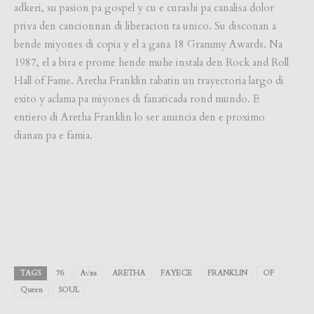
adkeri, su pasion pa gospel y cu e curashi pa canalisa dolor
priva den cancionnan di liberacion ta unico. Su disconan a
bende miyones di copia y el a gana 18 Grammy Awards. Na
1987, el a bira e prome hende muhe instala den Rock and Roll
Hall of Fame. Aretha Franklin tabatin un trayectoria largo di
exito y aclama pa miyones di fanaticada rond mundo. E
entiero di Aretha Franklin lo ser anuncia den e proximo
dianan pa e famia.
TAGS
76
A√±a
ARETHA
FAYECE
FRANKLIN
OF
Queen
SOUL