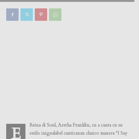
By
Focus Magazine
-
0
16 August, 2018
Reina di Soul, Aretha Franklin, cu a canta cu su
E
estilo inigualabel canticanan clasico manera “I Say