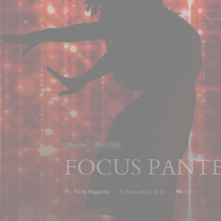
Magazine
News Flash
FOCUS PANTE
By
Focus Magazine
-
0
14 November, 2018