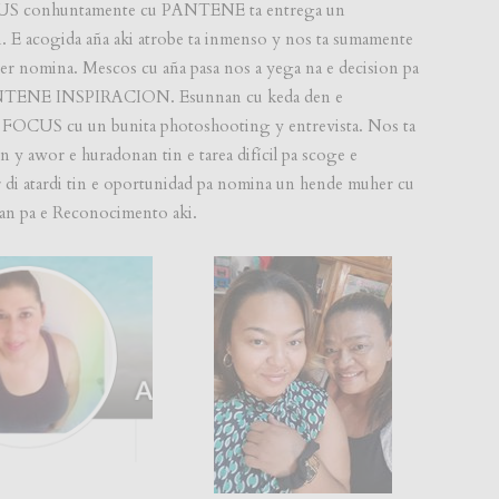
FOCUS conhuntamente cu PANTENE ta entrega un
. E acogida aña aki atrobe ta inmenso y nos ta sumamente
ser nomina. Mescos cu aña pasa nos a yega na e decision pa
NE INSPIRACION. Esunnan cu keda den e
ista FOCUS cu un bunita photoshooting y entrevista. Nos ta
 y awor e huradonan tin e tarea difícil pa scoge e
di atardi tin e oportunidad pa nomina un hende muher cu
nan pa e Reconocimento aki.