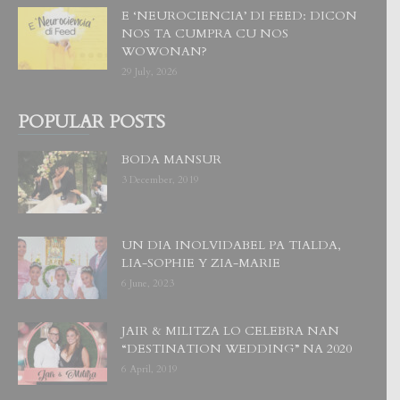
E ‘NEUROCIENCIA’ DI FEED: DICON
NOS TA CUMPRA CU NOS
WOWONAN?
29 July, 2026
POPULAR POSTS
BODA MANSUR
3 December, 2019
UN DIA INOLVIDABEL PA TIALDA,
LIA-SOPHIE Y ZIA-MARIE
6 June, 2023
JAIR & MILITZA LO CELEBRA NAN
“DESTINATION WEDDING” NA 2020
6 April, 2019