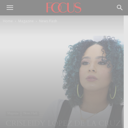
Home
Magazine
News Flash
Magazine
News Flash
CRISLEIDY LOPEZ DE LA CRUZ