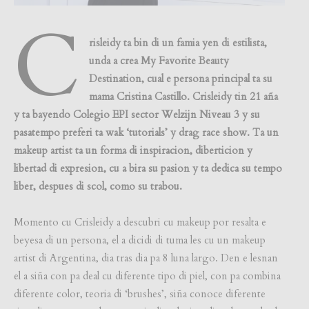
C
risleidy ta bin di un famia yen di estilista,
unda a crea My Favorite Beauty
Destination, cual e persona principal ta su
mama Cristina Castillo. Crisleidy tin 21 aña
y ta bayendo Colegio EPI sector Welzijn Niveau 3 y su
pasatempo preferi ta wak ‘tutorials’ y drag race show. Ta un
makeup artist ta un forma di inspiracion, diberticion y
libertad di expresion, cu a bira su pasion y ta dedica su tempo
liber, despues di scol, como su trabou.
Momento cu Crisleidy a descubri cu makeup por resalta e
beyesa di un persona, el a dicidi di tuma les cu un makeup
artist di Argentina, dia tras dia pa 8 luna largo. Den e lesnan
el a siña con pa deal cu diferente tipo di piel, con pa combina
diferente color, teoria di ‘brushes’, siña conoce diferente